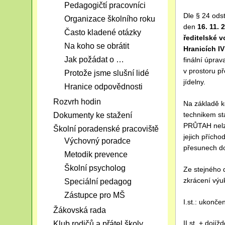
Pedagogičtí pracovníci
Dle § 24 odst
Organizace školního roku
den
16. 11.
Často kladené otázky
ředitelské v
Na koho se obrátit
Hranicích I
Jak požádat o …
finální úprav
v prostoru p
Protože jsme slušní lidé
jídelny.
Hranice odpovědnosti
Rozvrh hodin
Na základě k
technikem s
Dokumenty ke stažení
PRŮTAH nelze 
Školní poradenské pracoviště
jejich přícho
Výchovný poradce
přesunech do 
Metodik prevence
Školní psycholog
Ze stejného 
zkrácení výu
Speciální pedagog
Zástupce pro MŠ
I.st.: ukonče
Žákovská rada
II.st. + dojí
Klub rodičů a přátel školy