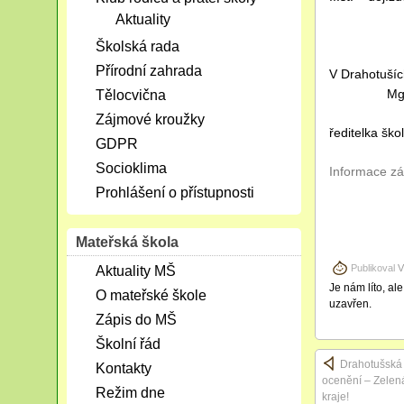
Aktuality
Školská rada
Přírodní zahrada
V Draho
Mgr. Dag
Tělocvična
Zájmové kroužky
ředitelka ško
GDPR
Socioklima
Informace z
Prohlášení o přístupnosti
Mateřská škola
Publikoval
V
Aktuality MŠ
Je nám líto, al
O mateřské škole
uzavřen.
Zápis do MŠ
Školní řád
Drahotušská š
Kontakty
ocenění – Zelen
Režim dne
kraje!