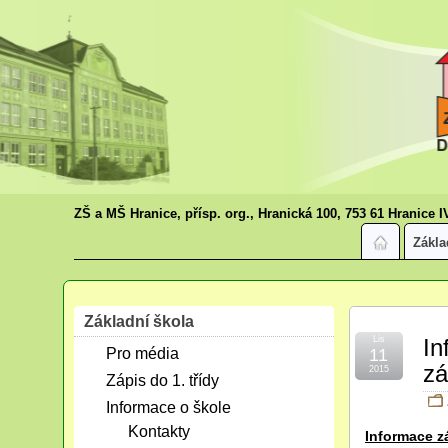
ZŠ a MŠ Hranice, přísp. org., Hranická 100, 753 61 Hranice I
Zákla
Základní škola
Lis
In
Pro média
11
z
2015
Zápis do 1. třídy
Informace o škole
Kontakty
Informace 