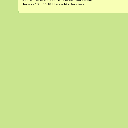
Hranická 100; 753 61 Hranice IV - Drahotuše