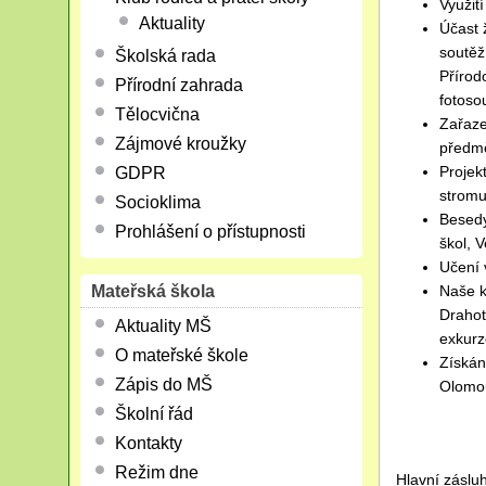
Využit
Aktuality
Účast 
soutěž
Školská rada
Přírod
Přírodní zahrada
fotoso
Tělocvična
Zařaze
Zájmové kroužky
předmě
Projek
GDPR
stromu
Socioklima
Besedy
Prohlášení o přístupnosti
škol, 
Učení 
Naše k
Mateřská škola
Drahot
Aktuality MŠ
exkurz
O mateřské škole
Získán
Zápis do MŠ
Olomo
Školní řád
Kontakty
Režim dne
Hlavní zásluh