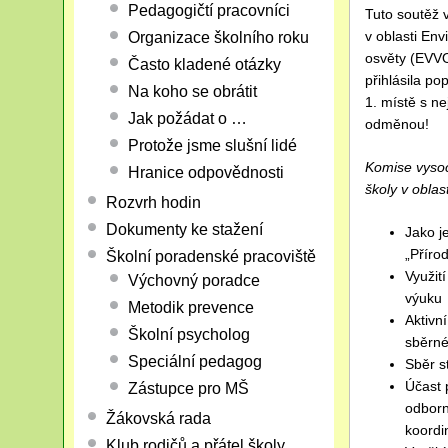
Pedagogičtí pracovníci
Tuto soutěž v
v oblasti En
Organizace školního roku
osvěty (EVVO
Často kladené otázky
přihlásila po
Na koho se obrátit
1. místě s n
Jak požádat o …
odměnou!
Protože jsme slušní lidé
Komise vysoc
Hranice odpovědnosti
školy v oblas
Rozvrh hodin
Dokumenty ke stažení
Jako j
„Příro
Školní poradenské pracoviště
Využit
Výchovný poradce
výuku
Metodik prevence
Aktivn
Školní psycholog
sběrné
Speciální pedagog
Sběr s
Účast 
Zástupce pro MŠ
odborn
Žákovská rada
koordi
Klub rodičů a přátel školy