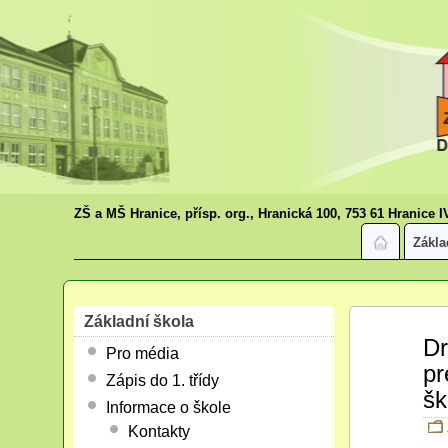
ZŠ a MŠ Hranice, přísp. org., Hranická 100, 753 61 Hranice I
Zákla
Základní škola
Lis
Dr
Pro média
10
pr
2015
Zápis do 1. třídy
šk
Informace o škole
Kontakty