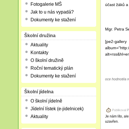
Fotogalerie MŠ
účast žáků a 
Jak to u nás vypadá?
Dokumenty ke stažení
Mgr. Petra S
Školní družina
[pe2-gallery
Aktuality
album=“http
Kontakty
alt=rss&hl=e
O školní družině
Roční tematický plán
Dokumenty ke stažení
oce hodnotila r
Školní jídelna
O školní jídelně
Jídelní lístek (e-jidelnicek)
Publikoval
P
Aktuality
Je nám líto, al
uzavřen.