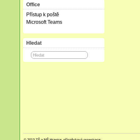
Office
Přístup k poště
Microsoft Teams
Hledat
© 2013
ZŠ a MŠ Hranice, příspěvková organizace;