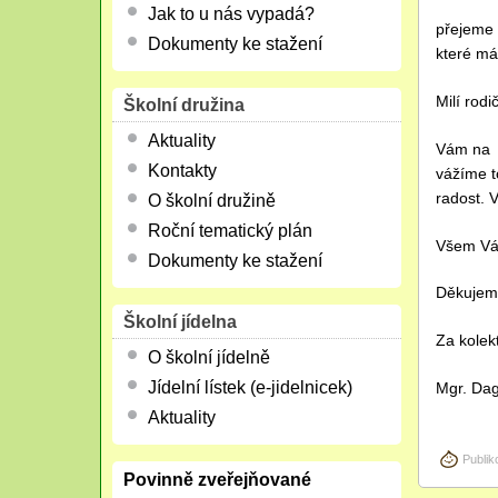
Jak to u nás vypadá?
přejeme 
Dokumenty ke stažení
které má
Milí rodi
Školní družina
Aktuality
Vám na k
Kontakty
vážíme t
radost. 
O školní družině
Roční tematický plán
Všem Vám
Dokumenty ke stažení
Děkujeme
Školní jídelna
Za kolekt
O školní jídelně
Jídelní lístek (e-jidelnicek)
Mgr. Dag
Aktuality
Publik
Povinně zveřejňované