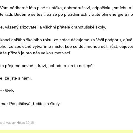
Vám nádherné léto plné sluníčka, dobrodružství, odpočinku, smíchu a k
te rádi. Budeme se těšit, až se po prázdninách vrátíte plni energie a no
če, vážený zřizovateli a všichni přátelé drahotušské školy,
onci dalšího školního roku ze srdce děkujeme za Vaši podporu, důvěru
oho, že společně vytváříme místo, kde se děti mohou učit, růst, objevov
Vaše přízeň je pro nás velkou motivací.
 přejeme pevné zdraví, pohodu a jen to nejlepší.
, že jste s námi.
iv školy
mar Pospíšilová, ředitelka školy
oval
Václav Holas
12:18