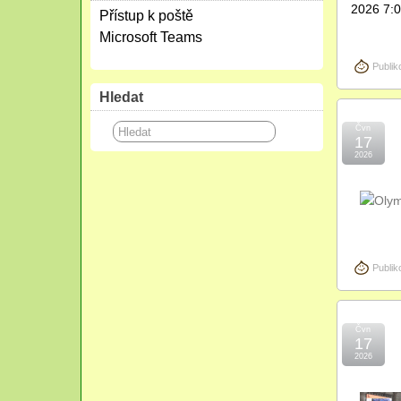
2026 7:0
Přístup k poště
Microsoft Teams
Publik
Hledat
Čvn
17
2026
Publik
Čvn
17
2026