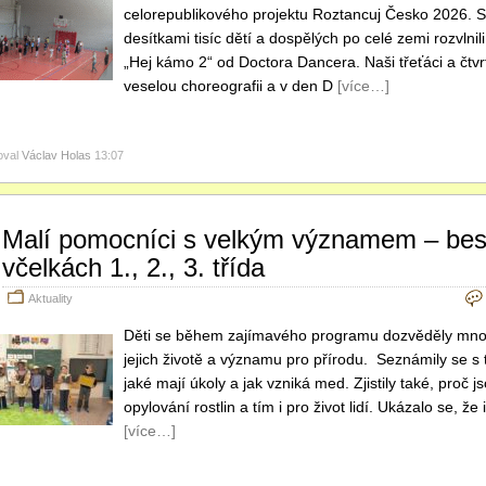
celorepublikového projektu Roztancuj Česko 2026. S
desítkami tisíc dětí a dospělých po celé zemi rozvlnili
„Hej kámo 2“ od Doctora Dancera. Naši třeťáci a čtvrť
veselou choreografii a v den D
[více…]
oval
Václav Holas
13:07
Malí pomocníci s velkým významem – be
včelkách 1., 2., 3. třída
Aktuality
Děti se během zajímavého programu dozvěděly mnoh
jejich životě a významu pro přírodu. Seznámily se s tím
jaké mají úkoly a jak vzniká med. Zjistily také, proč j
opylování rostlin a tím i pro život lidí. Ukázalo se, že
[více…]