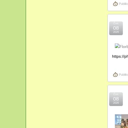
Publik
Čvn
08
2026
https:/
Publik
Čvn
08
2026