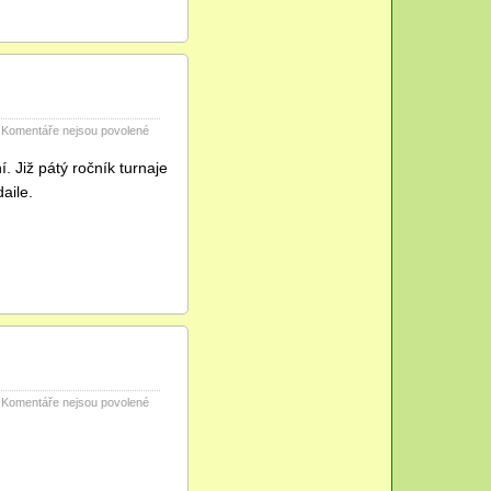
o
včelkách
1.,
2.,
3.
třída
u
Komentáře nejsou povolené
textu
s
. Již pátý ročník turnaje
názvem
edaile.
Florbal
pro
nejmenší
2026
u
Komentáře nejsou povolené
textu
s
názvem
Pasování
prvňáčků