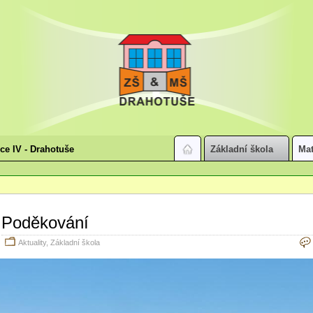
ice IV - Drahotuše
Základní škola
Mat
Poděkování
Aktuality
,
Základní škola