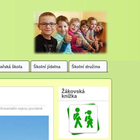
eřská škola
Školní jídelna
Školní družina
Žákovská
knížka
u
Komentáře nejsou povolené
textu
s
názvem
Poděkování