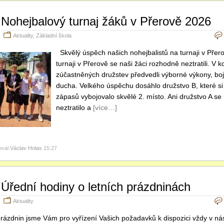
Nohejbalový turnaj žáků v Přerově 2026
Aktuality
,
Základní škola
Skvělý úspěch našich nohejbalistů na turnaji v Pře
turnaji v Přerově se naši žáci rozhodně neztratili. V 
zúčastněných družstev předvedli výborné výkony, bo
ducha. Velkého úspěchu dosáhlo družstvo B, které s
zápasů vybojovalo skvělé 2. místo. Ani družstvo A se
neztratilo a
[více…]
oval
Václav Holas
15:27
Úřední hodiny o letních prázdninách
Aktuality
rázdnin jsme Vám pro vyřízení Vašich požadavků k dispozici vždy v násle