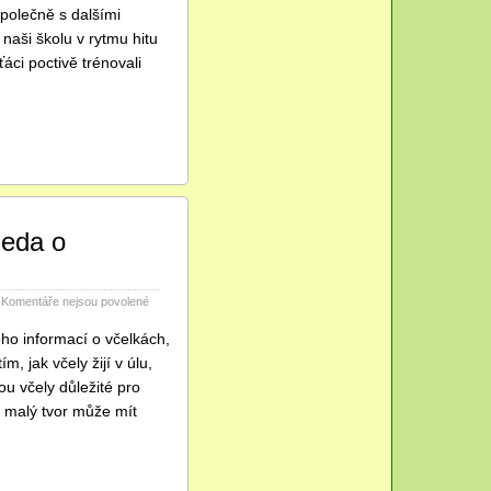
názvem
polečně s dalšími
Třídy
 naši školu v rytmu hitu
3.
a
áci poctivě trénovali
4.
roztancovaly
naši
školu!
seda o
u
Komentáře nejsou povolené
textu
s
o informací o včelkách,
názvem
, jak včely žijí v úlu,
Malí
sou včely důležité pro
pomocníci
s
 i malý tvor může mít
velkým
významem
–
beseda