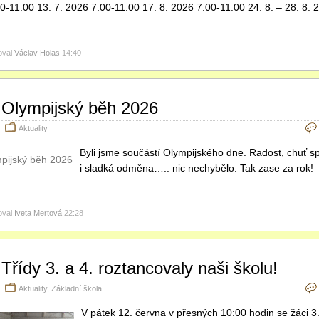
0-11:00 13. 7. 2026 7:00-11:00 17. 8. 2026 7:00-11:00 24. 8. – 28. 8. 
oval
Václav Holas
14:40
Olympijský běh 2026
Aktuality
Byli jsme součástí Olympijského dne. Radost, chuť s
i sladká odměna….. nic nechybělo. Tak zase za ro
oval
Iveta Mertová
22:28
Třídy 3. a 4. roztancovaly naši školu!
Aktuality
,
Základní škola
V pátek 12. června v přesných 10:00 hodin se žáci 3. a