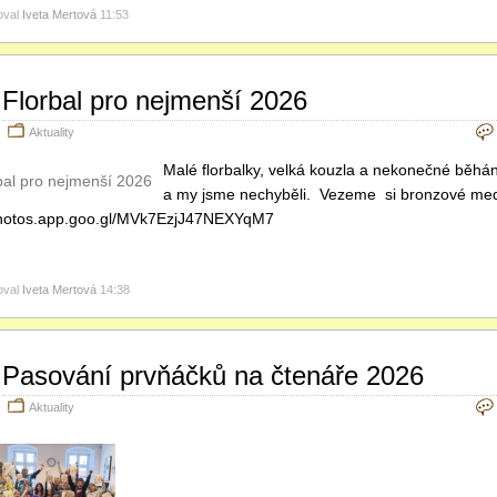
oval
Iveta Mertová
11:53
Florbal pro nejmenší 2026
Aktuality
Malé florbalky, velká kouzla a nekonečné běhání
a my jsme nechyběli. Vezeme si bronzové m
/photos.app.goo.gl/MVk7EzjJ47NEXYqM7
oval
Iveta Mertová
14:38
Pasování prvňáčků na čtenáře 2026
Aktuality