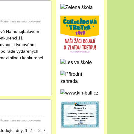
u
Komentáře nejsou povolené
textu
s
rově Na nohejbalovém
názvem
konkurenci 11
Nohejbalový
jovnost i týmového
turnaj
žáků
i po řadě vydařených
v
 mezi silnou konkurencí
Přerově
2026
u
Komentáře nejsou povolené
textu
s
dující dny: 1. 7. – 3. 7.