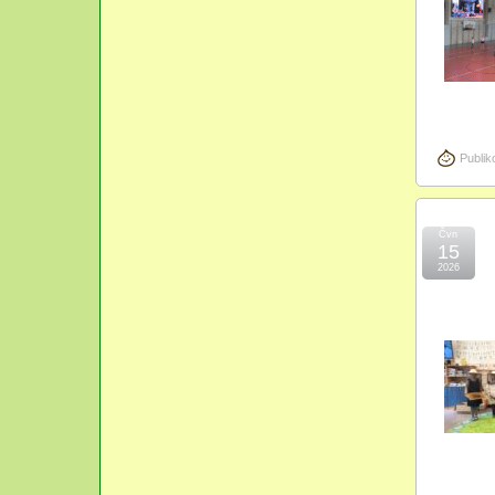
Publik
Čvn
15
2026