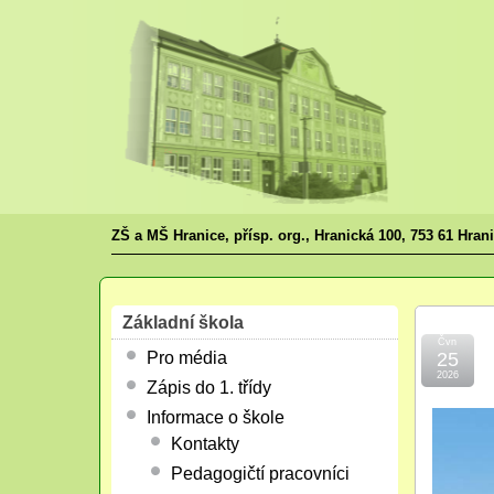
ZŠ a MŠ Hranice, přísp. org., Hranická 100, 753 61 Hran
Základní škola
Čvn
Pro média
25
2026
Zápis do 1. třídy
Informace o škole
Kontakty
Pedagogičtí pracovníci