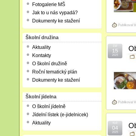
Fotogalerie MŠ
Jak to u nás vypadá?
Dokumenty ke stažení
Publikoval
V
Školní družina
Zář
Ob
Aktuality
15
Kontakty
2025
O školní družině
Roční tematický plán
Dokumenty ke stažení
Školní jídelna
Publikoval
V
O školní jídelně
Jídelní lístek (e-jidelnicek)
Aktuality
Kvě
Ob
04
2025