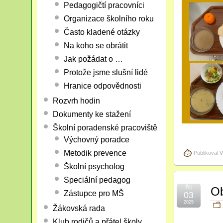
Pedagogičtí pracovníci
Organizace školního roku
Často kladené otázky
Na koho se obrátit
Jak požádat o …
Protože jsme slušní lidé
Hranice odpovědnosti
Rozvrh hodin
Dokumenty ke stažení
Školní poradenské pracoviště
Výchovný poradce
Metodik prevence
Publikoval
V
Školní psycholog
Speciální pedagog
Říj
Ob
Zástupce pro MŠ
03
2025
Žákovská rada
Klub rodičů a přátel školy