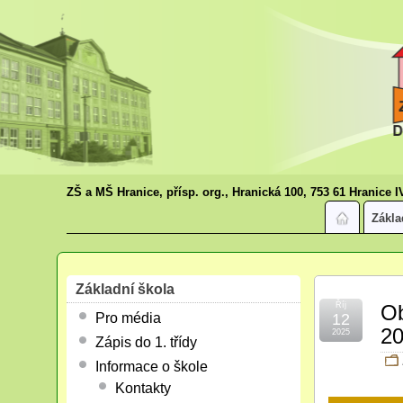
ZŠ a MŠ Hranice, přísp. org., Hranická 100, 753 61 Hranice I
Zákla
Základní škola
Říj
Ob
Pro média
12
2
2025
Zápis do 1. třídy
Informace o škole
Kontakty