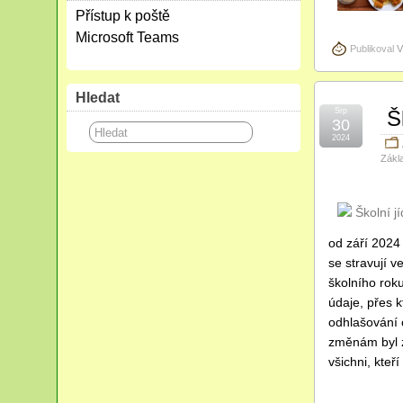
Přístup k poště
Microsoft Teams
Publikoval
V
Hledat
Srp
Šk
30
2024
Zákla
od září 2024
se stravují v
školního roku
údaje, přes 
odhlašování
změnám byl z
všichni, kteří