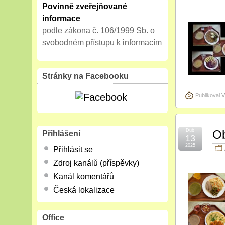
Povinně zveřejňované
informace
podle zákona č. 106/1999 Sb. o
svobodném přístupu k informacím
Stránky na Facebooku
Publikoval
V
Dub
Ob
Přihlášení
13
2025
Přihlásit se
Zdroj kanálů (příspěvky)
Kanál komentářů
Česká lokalizace
Office