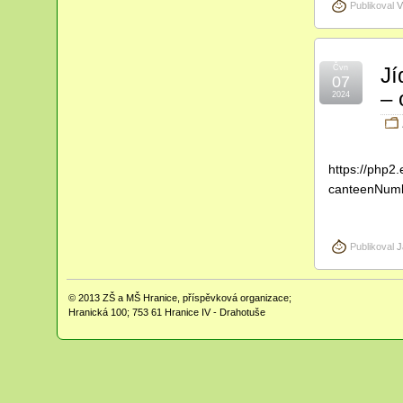
Publikoval
V
Čvn
Jí
07
– 
2024
https://php2.
canteenNum
Publikoval
J
© 2013
ZŠ a MŠ Hranice, příspěvková organizace;
Hranická 100; 753 61 Hranice IV - Drahotuše