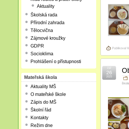
Aktuality
Školská rada
Přírodní zahrada
Tělocvična
Zájmové kroužky
GDPR
Publikoval
V
Socioklima
Prohlášení o přístupnosti
Zář
Ob
26
Mateřská škola
2025
škol
Aktuality MŠ
O mateřské škole
Zápis do MŠ
Školní řád
Kontakty
Režim dne