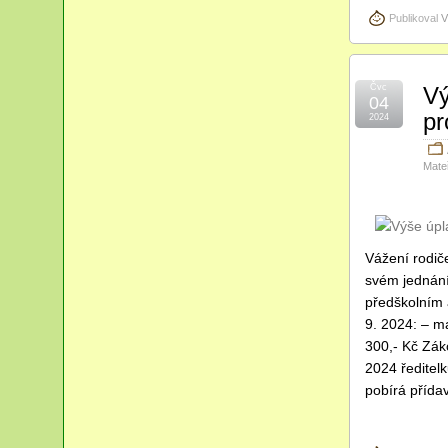
Publikoval
V
Čvc
Vý
04
pr
2024
Mate
Vážení rodič
svém jednání 
předškolním 
9. 2024: – ma
300,- Kč Zák
2024 ředitel
pobírá přída