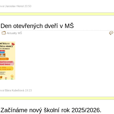
oval
Jaroslav Hensl
20:50
Den otevřených dveří v MŠ
Aktuality MŠ
oval
Bára Kubešová
19:23
Začínáme nový školní rok 2025/2026.