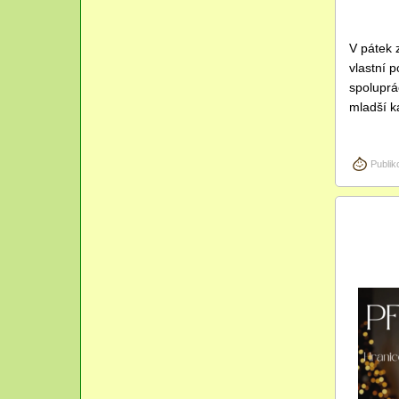
2025
V pátek 
vlastní 
spoluprác
mladší k
Publik
Pro
18
2024