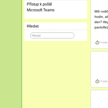
2025
Přístup k poště
Microsoft Teams
Milí rod
hodin, ab
den? Aby
Hledat
pantofle
Publik
Kvě
30
2025
Publik
Dub
01
2025