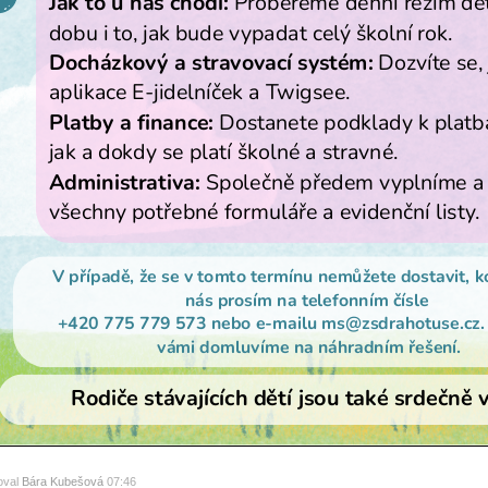
oval
Bára Kubešová
07:46