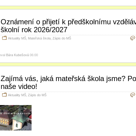
Oznámení o přijetí k předškolnímu vzdělá
školní rok 2026/2027
Aktuality MŠ
,
Mateřská škola
,
Zápis do MŠ
oval
Bára Kubešová
06:00
Zajímá vás, jaká mateřská škola jsme? Po
naše video!
Aktuality MŠ
,
Zápis do MŠ