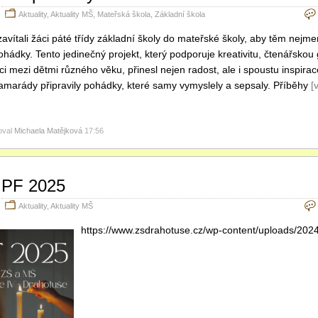
Aktuality
,
Aktuality MŠ
,
Mateřská škola
,
Základní škola
zavítali žáci páté třídy základní školy do mateřské školy, aby těm nejme
pohádky. Tento jedinečný projekt, který podporuje kreativitu, čtenářsk
i mezi dětmi různého věku, přinesl nejen radost, ale i spoustu inspirace
amarády připravily pohádky, které samy vymyslely a sepsaly. Příběhy
[
oval
Michaela Matějková
17:56
PF 2025
Aktuality
,
Aktuality MŠ
https://www.zsdrahotuse.cz/wp-content/uploads/2