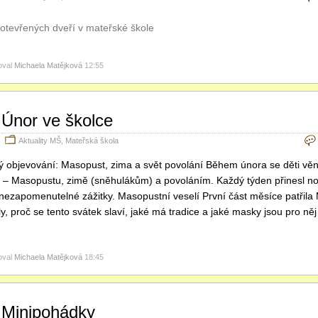
oval
Michaela Matějková
12:55
Únor ve školce
Aktuality MŠ
,
Mateřská škola
ý objevování: Masopust, zima a svět povolání Během února se děti vě
– Masopustu, zimě (sněhulákům) a povoláním. Každý týden přinesl nov
 i nezapomenutelné zážitky. Masopustní veselí První část měsíce patřila
y, proč se tento svátek slaví, jaké má tradice a jaké masky jsou pro ně
oval
Michaela Matějková
18:45
Minipohádky