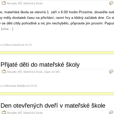
Aktuality MŠ
,
Mateřská škola
iče, mateřská škola se otevírá 1. září v 6:00 hodin.Prosíme, doveďte své
y měly dostatek času na přivítání, ranní hry a klidný začátek dne. Co si
 se děti cítily pohodlně a nic jim nechybělo, připravte jim prosím: Pap
)
[více…]
oval
Bára Kubešová
09:34
Přijaté děti do mateřské školy
Aktuality MŠ
,
Mateřská škola
,
Zápis do MŠ
oval
Michaela Matějková
08:00
Den otevřených dveří v mateřské škole
Aktuality MŠ
,
Mateřská škola