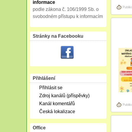
informace
Publik
podle zákona č. 106/1999 Sb. o
svobodném přístupu k informacím
Úno
18
Stránky na Facebooku
2026
Přihlášení
Přihlásit se
Zdroj kanálů (příspěvky)
Kanál komentářů
Publik
Česká lokalizace
Srp
Office
29