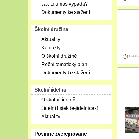
Jak to u nás vypadá?
Dokumenty ke stažení
Kvě
04
Školní družina
2026
Aktuality
Kontakty
O školní družině
Publik
Roční tematický plán
Dokumenty ke stažení
Bře
07
2026
Školní jídelna
O školní jídelně
Jídelní lístek (e-jidelnicek)
Aktuality
Povinně zveřejňované