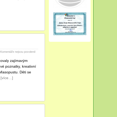
textu
s
názvem
Den
otevřených
dveří
v
mateřské
škole
u
Komentáře nejsou povolené
textu
s
novaly zajímavým
názvem
é poznatky, kreativní
Únor
 Masopustu. Děti se
ve
školce
j
[více…]