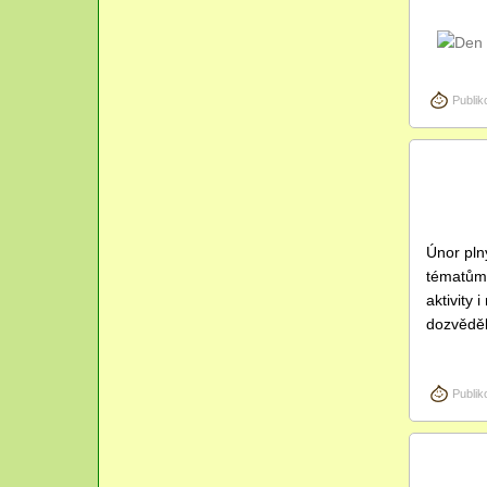
Publik
Bře
02
2025
Únor pln
tématům 
aktivity
dozvěděl
Publik
Bře
02