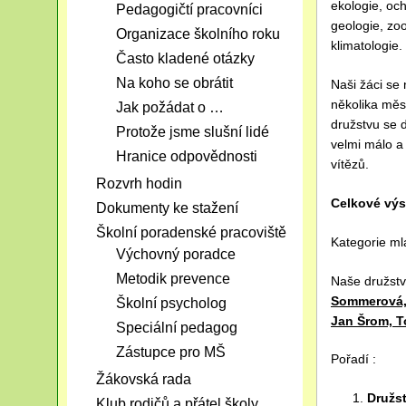
ekologie, och
Pedagogičtí pracovníci
geologie, zoo
Organizace školního roku
klimatologie.
Často kladené otázky
Na koho se obrátit
Naši žáci se 
několika měs
Jak požádat o …
družstvu se 
Protože jsme slušní lidé
velmi málo a 
Hranice odpovědnosti
vítězů.
Rozvrh hodin
Celkové výs
Dokumenty ke stažení
Školní poradenské pracoviště
Kategorie ml
Výchovný poradce
Metodik prevence
Naše družst
Sommerová, 
Školní psycholog
Jan Šrom, 
Speciální pedagog
Zástupce pro MŠ
Pořadí :
Žákovská rada
Družs
Klub rodičů a přátel školy