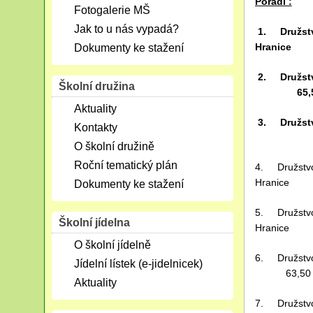
Pořadí :
Fotogalerie MŠ
Jak to u nás vypadá?
1. Družstv
Hranice 
Dokumenty ke stažení
2. Družst
Školní družina
65,50 
Aktuality
3. Družstvo
Kontakty
64,7
O školní družině
Roční tematický plán
4. Družstvo
Hranice 6
Dokumenty ke stažení
5. Družstvo
Školní jídelna
Hranice 6
O školní jídelně
6. Družst
Jídelní lístek (e-jidelnicek)
63,50 b
Aktuality
7. Družstvo