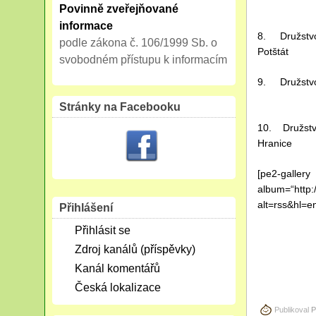
62,5
Povinně zveřejňované
informace
8. Družstv
podle zákona č. 106/1999 Sb. o
Potšt
svobodném přístupu k informacím
9. Družstv
57,50
Stránky na Facebooku
10. Družstv
Hranice 
[pe2-gallery
album=“http
alt=rss&hl=e
Přihlášení
Přihlásit se
Zdroj kanálů (příspěvky)
Kanál komentářů
Česká lokalizace
Publikoval
P