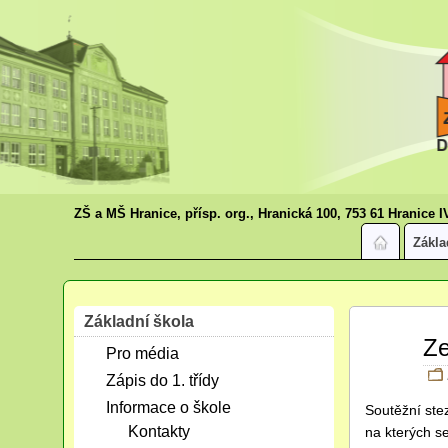
ZŠ a MŠ Hranice, přísp. org., Hranická 100, 753 61 Hranice I
Zákla
Základní škola
Kvě
Ze
Pro média
13
2014
Zápis do 1. třídy
Informace o škole
Soutěžní stez
Kontakty
na kterých s