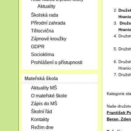
71
Aktuality
Družs
Školská rada
Hrani
Přírodní zahrada
Družs
Hran
Tělocvična
Družs
Zájmové kroužky
62
GDPR
Družs
Socioklima
61
Družs
Prohlášení o přístupnosti
Hran
Družs
Mateřská škola
60,
Aktuality MŠ
Kategorie sta
O mateřské škole
Zápis do MŠ
Naše družst
Školní řád
František P
Beran, Zden
Kontakty
Režim dne