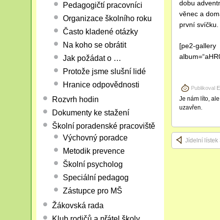
dobu adventn
Pedagogičtí pracovníci
věnec a doma 
Organizace školního roku
první svíčku.
Často kladené otázky
Na koho se obrátit
[pe2-gallery
album=“aHR
Jak požádat o …
Protože jsme slušní lidé
Hranice odpovědnosti
Publikoval
E
Je nám líto, al
Rozvrh hodin
uzavřen.
Dokumenty ke stažení
Školní poradenské pracoviště
Výchovný poradce
Jídelní lístek
Metodik prevence
Školní psycholog
Speciální pedagog
Zástupce pro MŠ
Žákovská rada
Klub rodičů a přátel školy