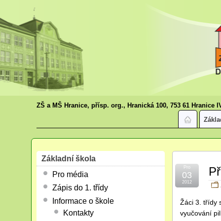
ZŠ a MŠ Hranice, přísp. org., Hranická 100, 753 61 Hranice I
Zákla
Základní škola
Pro
Př
Pro média
03
2012
Zápis do 1. třídy
Informace o škole
Žáci 3. třídy
Kontakty
vyučování pi