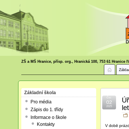
ZŠ a MŠ Hranice, přísp. org., Hranická 100, 753 61 Hranice I
Zákla
Základní škola
Čvc
Úř
Pro média
02
le
2025
Zápis do 1. třídy
Informace o škole
Kontakty
V době prázd