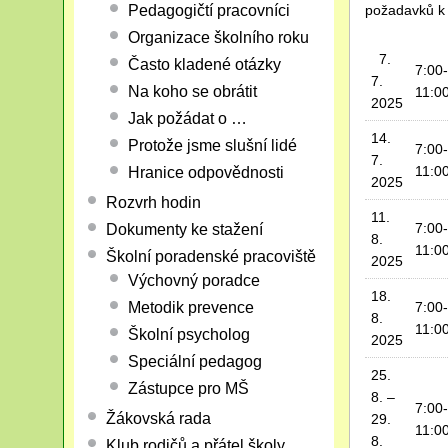
Pedagogičtí pracovníci
požadavků k d
Organizace školního roku
7.
Často kladené otázky
7:00-
7.
Na koho se obrátit
11:0
2025
Jak požádat o …
14.
Protože jsme slušní lidé
7:00-
7.
11:0
Hranice odpovědnosti
2025
Rozvrh hodin
11.
7:00-
Dokumenty ke stažení
8.
11:0
Školní poradenské pracoviště
2025
Výchovný poradce
18.
7:00-
Metodik prevence
8.
11:0
Školní psycholog
2025
Speciální pedagog
25.
Zástupce pro MŠ
8. –
7:00-
Žákovská rada
29.
11:0
8.
Klub rodičů a přátel školy