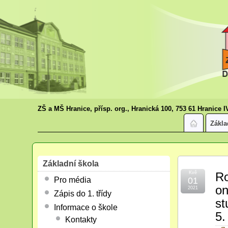
ZŠ a MŠ Hranice, přísp. org., Hranická 100, 753 61 Hranice I
Zákla
Základní škola
Kvě
Ro
Pro média
01
on
2021
Zápis do 1. třídy
st
Informace o škole
5.
Kontakty