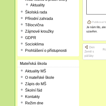
Aktuality
Školská rada
Přírodní zahrada
Publikoval
V
Tělocvična
Je nám líto, al
Zájmové kroužky
uzavřen.
GDPR
Socioklima
Den
Ro
Prohlášení o přístupnosti
Země s
páťáky
Mateřská škola
Aktuality MŠ
O mateřské škole
Zápis do MŠ
Školní řád
Kontakty
Režim dne