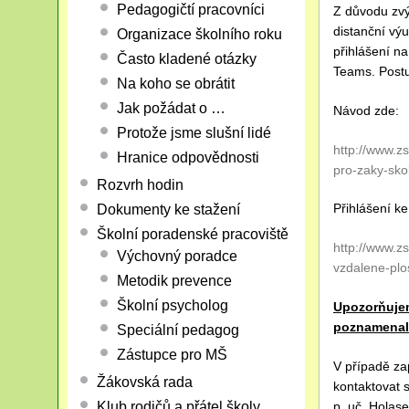
Pedagogičtí pracovníci
Z důvodu zvý
distanční vý
Organizace školního roku
přihlášení na
Často kladené otázky
Teams. Postu
Na koho se obrátit
Jak požádat o …
Návod zde:
Protože jsme slušní lidé
http://www.z
Hranice odpovědnosti
pro-zaky-skol
Rozvrh hodin
Přihlášení ke
Dokumenty ke stažení
Školní poradenské pracoviště
http://www.z
Výchovný poradce
vzdalene-plo
Metodik prevence
Školní psycholog
Upozorňujem
poznamenal
Speciální pedagog
Zástupce pro MŠ
V případě za
Žákovská rada
kontaktovat s
Klub rodičů a přátel školy
p. uč. Holase