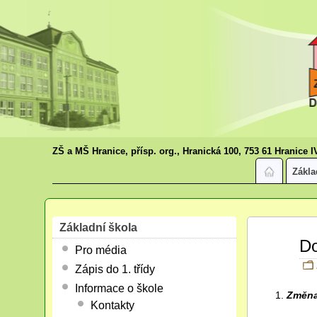
ZŠ a MŠ Hranice, přísp. org., Hranická 100, 753 61 Hranice I
Zákla
Základní škola
Led
Do
Pro média
25
2021
Zápis do 1. třídy
Informace o škole
Změna
Kontakty