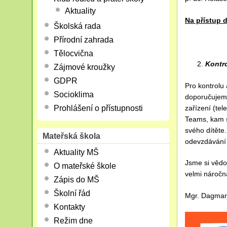
Aktuality
Na přístup 
Školská rada
Přírodní zahrada
Tělocvična
Kontro
Zájmové kroužky
GDPR
Pro kontrolu 
Socioklima
doporučujeme
zařízení (tele
Prohlášení o přístupnosti
Teams, kam s
svého dítěte
Mateřská škola
odevzdávání 
Aktuality MŠ
Jsme si vědo
O mateřské škole
velmi náročn
Zápis do MŠ
Školní řád
Mgr. Dagmar 
Kontakty
Režim dne