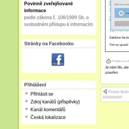
Povinně zveřejňované
informace
podle zákona č. 106/1999 Sb. o
svobodném přístupu k informacím
Stránky na Facebooku
Publikoval
J
Je nám líto, al
uzavřen.
Přihlášení
Provoz školní
Přihlásit se
prázdninách
Zdroj kanálů (příspěvky)
Kanál komentářů
Česká lokalizace