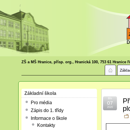
ZŠ a MŠ Hranice, přísp. org., Hranická 100, 753 61 Hranice I
Zákla
Základní škola
Bře
Př
Pro média
07
pl
2020
Zápis do 1. třídy
Informace o škole
Kontakty