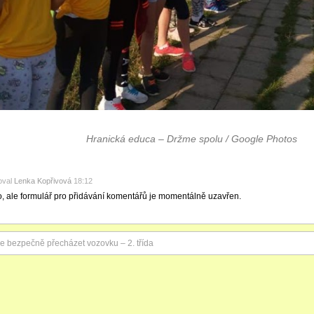
Hranická educa – Držme spolu / Google Photos
oval
Lenka Kopřivová
18:12
o, ale formulář pro přidávání komentářů je momentálně uzavřen.
e bezpečně přecházet vozovku – 2. třída