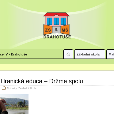
ice IV - Drahotuše
Základní škola
Mat
Hranická educa – Držme spolu
Aktuality
,
Základní škola