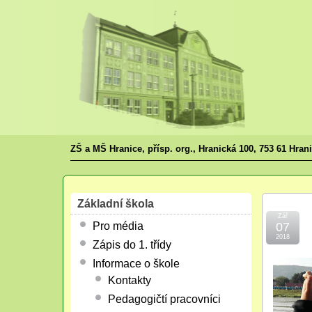
ZŠ a MŠ Hranice, přísp. org., Hranická 100, 753 61 Hran
Základní škola
Zář
Pro média
07
2018
Zápis do 1. třídy
Informace o škole
Kontakty
Pedagogičtí pracovníci