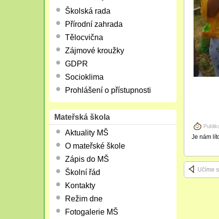
Školská rada
Přírodní zahrada
Tělocvična
Zájmové kroužky
GDPR
Socioklima
Prohlášení o přístupnosti
Mateřská škola
Publik
Aktuality MŠ
Je nám lít
O mateřské škole
Zápis do MŠ
Učíme s
Školní řád
Kontakty
Režim dne
Fotogalerie MŠ