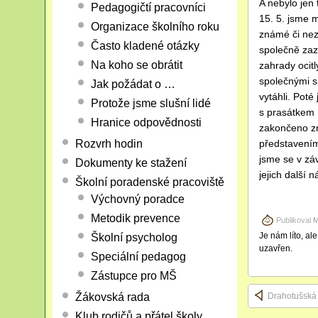
A nebylo jen
Pedagogičtí pracovníci
15. 5. jsme m
Organizace školního roku
známé či ne
Často kladené otázky
společně zaz
Na koho se obrátit
zahrady ocit
společnými si
Jak požádat o …
vytáhli. Poté
Protože jsme slušní lidé
s prasátkem n
Hranice odpovědnosti
zakončeno z
Rozvrh hodin
představením
jsme se v záv
Dokumenty ke stažení
jejich další n
Školní poradenské pracoviště
Výchovný poradce
Metodik prevence
Publikoval
M
Je nám líto, al
Školní psycholog
uzavřen.
Speciální pedagog
Zástupce pro MŠ
Drahotušská
Žákovská rada
Klub rodičů a přátel školy