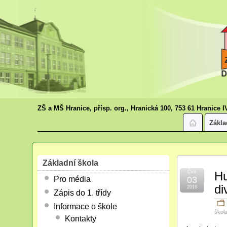
ZŠ a MŠ Hranice, přísp. org., Hranická 100, 753 61 Hranice I
Zákla
Základní škola
Čvn
Hu
Pro média
03
di
2018
Zápis do 1. třídy
Informace o škole
škol
Kontakty