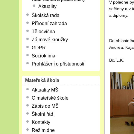
V poledne by
Aktuality
sečteny a v t
a diplomy.
Školská rada
Přírodní zahrada
Tělocvična
Zájmové kroužky
Do oblastního
Andrea, Kája
GDPR
Socioklima
Bc. L.K.
Prohlášení o přístupnosti
Mateřská škola
Aktuality MŠ
O mateřské škole
Zápis do MŠ
Školní řád
Kontakty
Režim dne