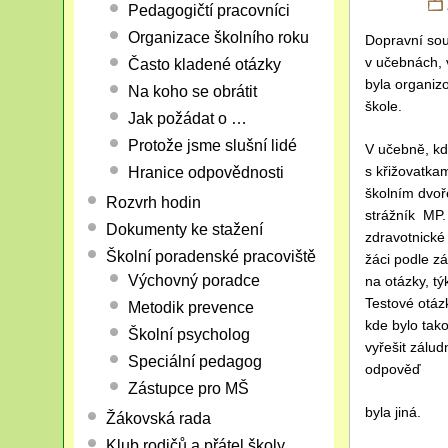
Pedagogičtí pracovníci
Organizace školního roku
Dopravní sout
v učebnách, 
Často kladené otázky
byla organiz
Na koho se obrátit
škole.
Jak požádat o …
Protože jsme slušní lidé
V učebně, kd
s křižovatkam
Hranice odpovědnosti
školním dvoře
Rozvrh hodin
strážník MP. 
Dokumenty ke stažení
zdravotnické 
Školní poradenské pracoviště
žáci podle zá
Výchovný poradce
na otázky, tý
Testové otázk
Metodik prevence
kde bylo tako
Školní psycholog
vyřešit zálud
Speciální pedagog
odpověď
Zástupce pro MŠ
byla jiná.
Žákovská rada
Klub rodičů a přátel školy