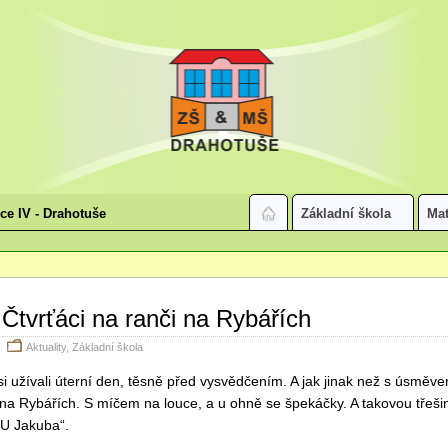
ice IV - Drahotuše
Základní škola
Mat
Čtvrťáci na ranči na Rybářích
Aktuality
,
Základní škola
 si užívali úterní den, těsně před vysvědčením. A jak jinak než s úsměv
 na Rybářích. S míčem na louce, a u ohně se špekáčky. A takovou třeši
U Jakuba“.