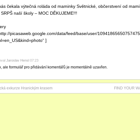
ás čekala výtečná roláda od maminky Světnické, občerstvení od mamin
d SRPŠ naší školy – MOC DĚKUJEME!!!
lery
http://picasaweb.google.com/data/feed/base/user/109418656507574
hl=en_US&kind=photo“ ]
oval
Jaroslav Hensl
07:23
o, ale formulář pro přidávání komentářů je momentálně uzavřen.
cká exkurze Hranickým krasem
FIND YOUR WAY