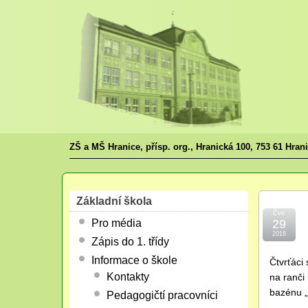
ZŠ a MŠ Hranice, přísp. org., Hranická 100, 753 61 Hran
Základní škola
Čvn
Pro média
29
2016
Zápis do 1. třídy
Informace o škole
Čtvrťáci
Kontakty
na ranči
bazénu „
Pedagogičtí pracovníci