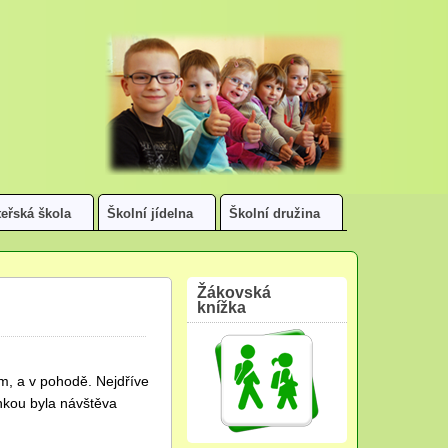
eřská škola
Školní jídelna
Školní družina
Žákovská
knížka
em, a v pohodě. Nejdříve
nkou byla návštěva