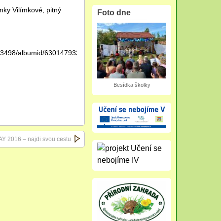
ky Vilímkové, pitný
Foto dne
753498/albumid/6301479332340543073?
Besídka školky
 2016 – najdi svou cestu