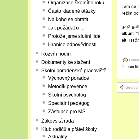
Organizace školního roku
Tam na n
Často kladené otázky
režim o
Na koho se obrátit
[pe2-gal
Jak požádat o …
album=“
Protože jsme slušní lidé
alt=rss&
Hranice odpovědnosti
Rozvrh hodin
Publik
Dokumenty ke stažení
Je nám lít
Školní poradenské pracoviště
Výchovný poradce
Metodik prevence
Geologi
Školní psycholog
Speciální pedagog
Zástupce pro MŠ
Žákovská rada
Klub rodičů a přátel školy
Aktuality