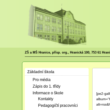
ZŠ a MŠ Hranice, přísp. org., Hranická 100, 753 61 Hran
Základní škola
Čvn
Pro média
08
2016
Zápis do 1. třídy
Informace o škole
[pe2-gal
Kontakty
album=“
alt=rss&
Pedagogičtí pracovníci