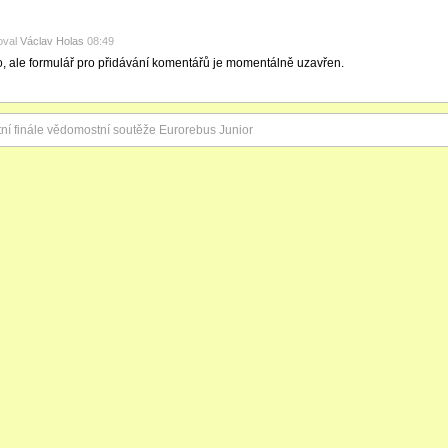
oval
Václav Holas
08:49
o, ale formulář pro přidávání komentářů je momentálně uzavřen.
tní finále vědomostní soutěže Eurorebus Junior