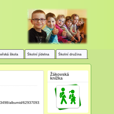
eřská škola
Školní jídelna
Školní družina
Žákovská
knížka
753498/albumid/6293709311188736609?