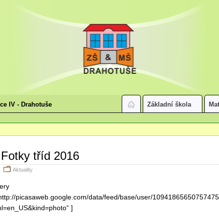
ice IV - Drahotuše
Základní škola
Mat
Fotky tříd 2016
Aktuality
lery
http://picasaweb.google.com/data/feed/base/user/109418656507574
hl=en_US&kind=photo“ ]