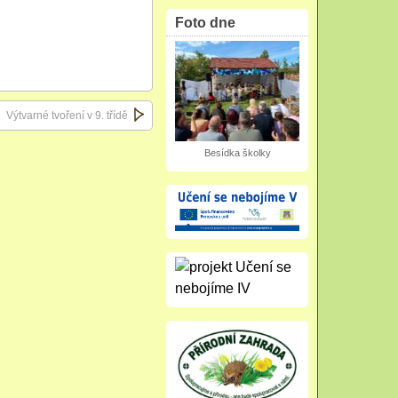
Foto dne
Výtvarné tvoření v 9. třídě
Besídka školky