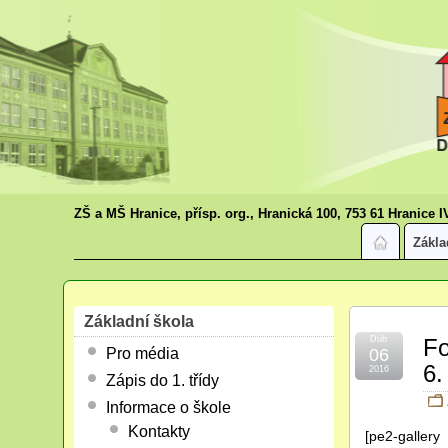
ZŠ a MŠ Hranice, přísp. org., Hranická 100, 753 61 Hranice I
Zákla
Základní škola
Dub
Fo
Pro média
06
6.
2016
Zápis do 1. třídy
Informace o škole
Kontakty
[pe2-gallery