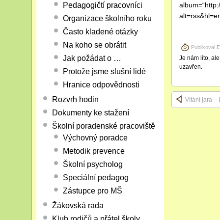
Pedagogičtí pracovníci
album=“http
alt=rss&hl=e
Organizace školního roku
Často kladené otázky
Na koho se obrátit
Publikoval
E
Jak požádat o …
Je nám líto, al
uzavřen.
Protože jsme slušní lidé
Hranice odpovědnosti
Rozvrh hodin
Vítání jara 
Dokumenty ke stažení
Školní poradenské pracoviště
Výchovný poradce
Metodik prevence
Školní psycholog
Speciální pedagog
Zástupce pro MŠ
Žákovská rada
Klub rodičů a přátel školy