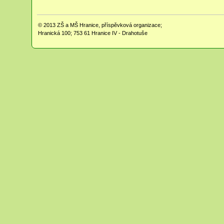
© 2013
ZŠ a MŠ Hranice, příspěvková organizace;
Hranická 100; 753 61 Hranice IV - Drahotuše