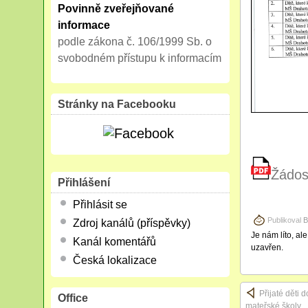
Povinně zveřejňované
informace
podle zákona č. 106/1999 Sb. o
svobodném přístupu k informacím
Stránky na Facebooku
Žádost
Přihlášení
Přihlásit se
Publikoval
B
Zdroj kanálů (příspěvky)
Je nám líto, al
Kanál komentářů
uzavřen.
Česká lokalizace
Přijaté děti d
Office
mateřské školy