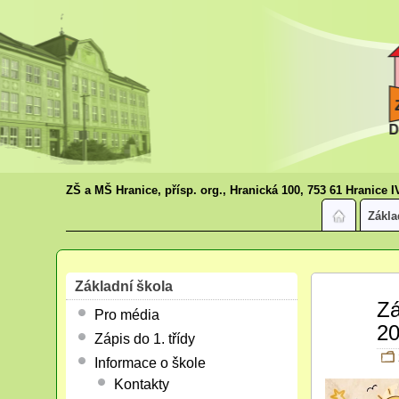
ZŠ a MŠ Hranice, přísp. org., Hranická 100, 753 61 Hranice I
Zákla
Základní škola
Bře
Zá
Pro média
07
20
2026
Zápis do 1. třídy
Informace o škole
Kontakty