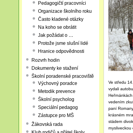
Pedagogičtí pracovníci
Organizace školního roku
Často kladené otázky
Na koho se obrátit
Jak požádat o …
Protože jsme slušní lidé
Hranice odpovědnosti
Rozvrh hodin
Dokumenty ke stažení
Školní poradenské pracoviště
Ve středu 14.
Výchovný poradce
vydali autob
Metodik prevence
Heřmánkách s
Školní psycholog
vedením zkuš
Speciální pedagog
paní Romany 
krásném mraz
Zástupce pro MŠ
stádem divok
Žákovská rada
mysliveckou 
Klub rodičů a přátel školy