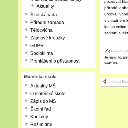
poznávat hlas
Aktuality
přírodě,v obo
určovali vho
Školská rada
v chladném l
Přírodní zahrada
lesích velice 
Tělocvična
setkání s lek
Zájmové kroužky
GDPR
Publikoval
V
Socioklima
Je nám líto, al
Prohlášení o přístupnosti
uzavřen.
Mateřská škola
Lednový Kuch
Aktuality MŠ
O mateřské škole
Zápis do MŠ
Školní řád
Kontakty
Režim dne