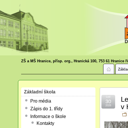
ZŠ a MŠ Hranice, přísp. org., Hranická 100, 753 61 Hranice I
Zákla
Základní škola
Led
Le
Pro média
30
v 
2026
Zápis do 1. třídy
Informace o škole
Kontakty