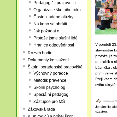
Pedagogičtí pracovníci
Organizace školního roku
Často kladené otázky
Na koho se obrátit
Jak požádat o …
Protože jsme slušní lidé
V pondělí 23
Hranice odpovědnosti
slavnostně ko
Rozvrh hodin
protože již z
Dokumenty ke stažení
do slabik a s
Školní poradenské pracoviště
básničku , ob
první velké š
Výchovný poradce
Přeji všem d
Metodik prevence
světa ukryté
Školní psycholog
Speciální pedagog
Zástupce pro MŠ
Publikoval
V
Je nám líto, al
Žákovská rada
uzavřen.
Klub rodičů a přátel školy