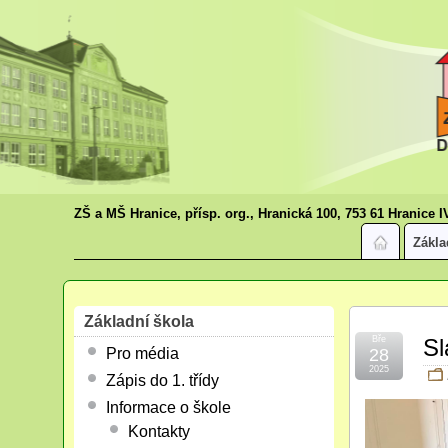
ZŠ a MŠ Hranice, přísp. org., Hranická 100, 753 61 Hranice I
Zákla
Základní škola
Bře
Sl
Pro média
28
2025
Zápis do 1. třídy
Informace o škole
Kontakty