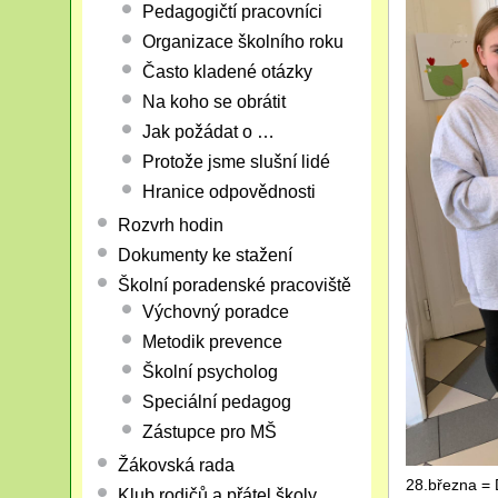
Pedagogičtí pracovníci
Organizace školního roku
Často kladené otázky
Na koho se obrátit
Jak požádat o …
Protože jsme slušní lidé
Hranice odpovědnosti
Rozvrh hodin
Dokumenty ke stažení
Školní poradenské pracoviště
Výchovný poradce
Metodik prevence
Školní psycholog
Speciální pedagog
Zástupce pro MŠ
Žákovská rada
28.března = 
Klub rodičů a přátel školy