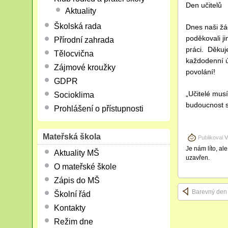
Den učitelů
Aktuality
Školská rada
Dnes naši žác
poděkovali ji
Přírodní zahrada
práci. Děku
Tělocvična
každodenní ús
Zájmové kroužky
povolání!
GDPR
„Učitelé musí
Socioklima
budoucnost 
Prohlášení o přístupnosti
Mateřská škola
Publikoval
V
Je nám líto, al
Aktuality MŠ
uzavřen.
O mateřské škole
Zápis do MŠ
Barevný den
Školní řád
Kontakty
Režim dne