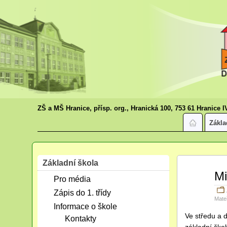
ZŠ a MŠ Hranice, přísp. org., Hranická 100, 753 61 Hranice I
Zákla
Základní škola
Bře
Mi
Pro média
10
2025
Zápis do 1. třídy
Mate
Informace o škole
Ve středu a d
Kontakty