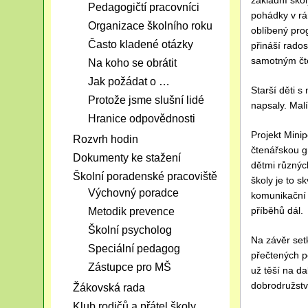
základní ško
Pedagogičtí pracovníci
pohádky v rá
Organizace školního roku
oblíbený pro
Často kladené otázky
přináší rado
samotným čt
Na koho se obrátit
Jak požádat o …
Starší děti 
Protože jsme slušní lidé
napsaly. Malí
Hranice odpovědnosti
Projekt Mini
Rozvrh hodin
čtenářskou g
Dokumenty ke stažení
dětmi různýc
Školní poradenské pracoviště
školy je to sk
Výchovný poradce
komunikační 
příběhů dál.
Metodik prevence
Školní psycholog
Na závěr setk
Speciální pedagog
přečtených p
Zástupce pro MŠ
už těší na d
dobrodružstv
Žákovská rada
Klub rodičů a přátel školy