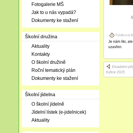
Fotogalerie MŠ
Jak to u nás vypadá?
M
Dokumenty ke stažení
Publikoval
M
Školní družina
Je nám líto, al
Aktuality
uzavřen.
Kontakty
O školní družině
Divadelní př
Roční tematický plán
Kytice 2025
Dokumenty ke stažení
Školní jídelna
O školní jídelně
Jídelní lístek (e-jidelnicek)
Aktuality