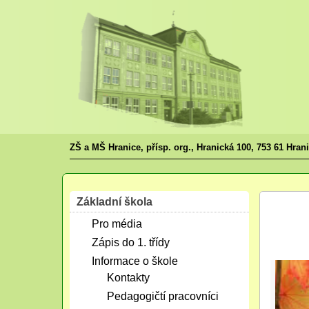
ZŠ a MŠ Hranice, přísp. org., Hranická 100, 753 61 Hran
Základní škola
Říj
Pro média
23
2024
Zápis do 1. třídy
Informace o škole
Kontakty
Pedagogičtí pracovníci