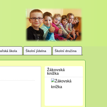
eřská škola
Školní jídelna
Školní družina
Žákovská
knížka