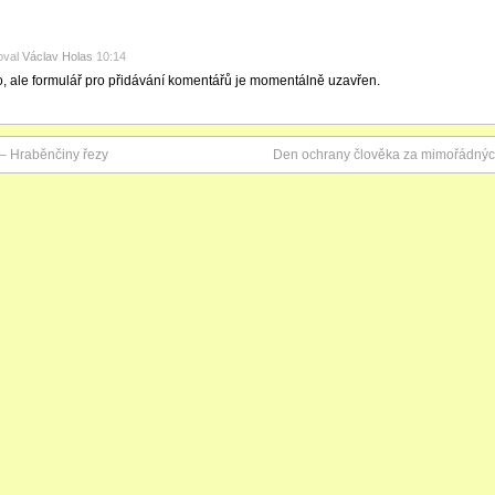
oval
Václav Holas
10:14
o, ale formulář pro přidávání komentářů je momentálně uzavřen.
 – Hraběnčiny řezy
Den ochrany člověka za mimořádných 