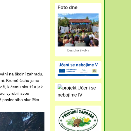
Foto dne
Besídka školky
vání na školní zahradu,
vůni. Kromě čichu jsme
odě, k čemu slouží a jak
ci vyrobili svou
tě posledního sluníčka.