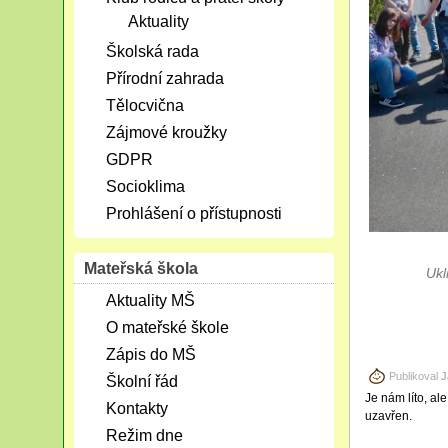
Aktuality
Školská rada
Přírodní zahrada
Tělocvična
Zájmové kroužky
GDPR
Socioklima
Prohlášení o přístupnosti
Mateřská škola
Ukl
Aktuality MŠ
O mateřské škole
Zápis do MŠ
Publikoval
J
Školní řád
Je nám líto, al
Kontakty
uzavřen.
Režim dne