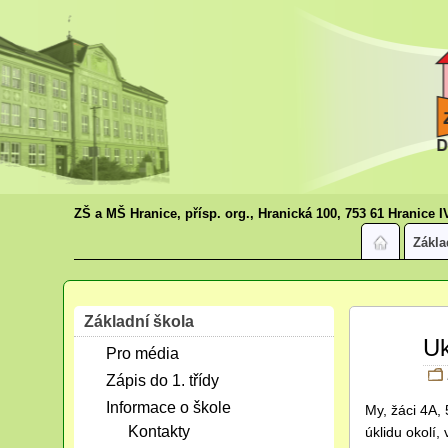
ZŠ a MŠ Hranice, přísp. org., Hranická 100, 753 61 Hranice I
Zákla
Základní škola
Dub
Uk
Pro média
12
2024
Zápis do 1. třídy
Informace o škole
My, žáci 4A, 
Kontakty
úklidu okolí,