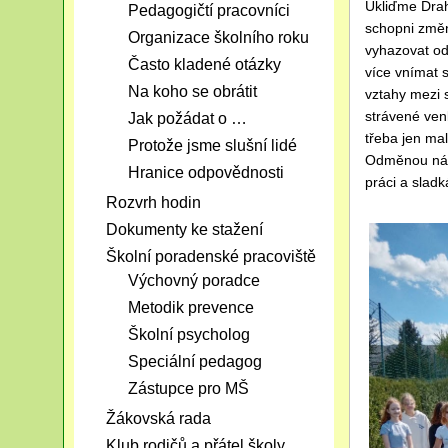
Ukliďme Drah
Pedagogičtí pracovníci
schopni změn
Organizace školního roku
vyhazovat od
Často kladené otázky
více vnímat 
Na koho se obrátit
vztahy mezi 
strávené venk
Jak požádat o …
třeba jen mal
Protože jsme slušní lidé
Odměnou nám
Hranice odpovědnosti
práci a sla
Rozvrh hodin
Dokumenty ke stažení
Školní poradenské pracoviště
Výchovný poradce
Metodik prevence
Školní psycholog
Speciální pedagog
Zástupce pro MŠ
Žákovská rada
Klub rodičů a přátel školy