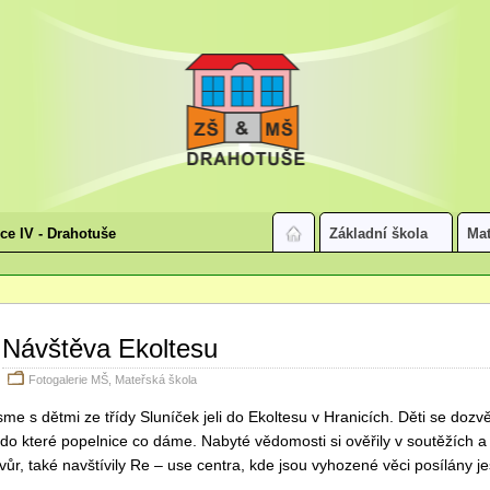
ice IV - Drahotuše
Základní škola
Mat
Návštěva Ekoltesu
Fotogalerie MŠ
,
Mateřská škola
sme s dětmi ze třídy Sluníček jeli do Ekoltesu v Hranicích. Děti se dozv
do které popelnice co dáme. Nabyté vědomosti si ověřily v soutěžích a 
ůr, také navštívily Re – use centra, kde jsou vyhozené věci posílány je