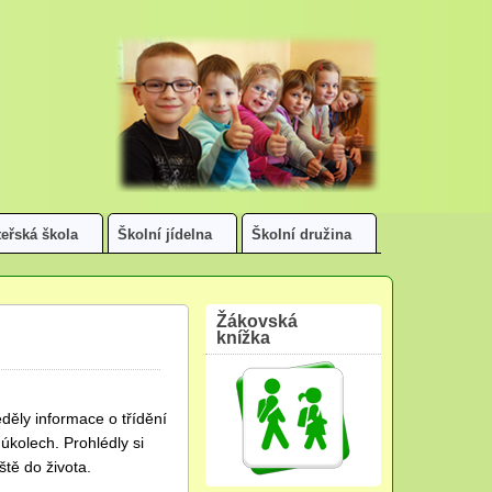
eřská škola
Školní jídelna
Školní družina
Žákovská
knížka
ěděly informace o třídění
úkolech. Prohlédly si
ště do života.