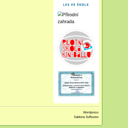
Wordpress
šablona Suffusion