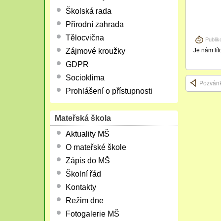
Školská rada
Přírodní zahrada
Tělocvična
Publik
Zájmové kroužky
Je nám lít
GDPR
Socioklima
Pozvánk
Prohlášení o přístupnosti
Mateřská škola
Aktuality MŠ
O mateřské škole
Zápis do MŠ
Školní řád
Kontakty
Režim dne
Fotogalerie MŠ