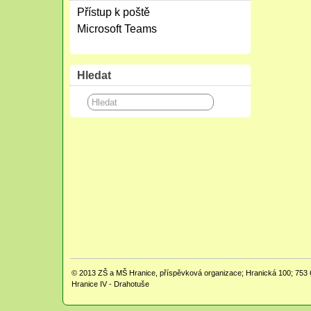
Přístup k poště
Microsoft Teams
Hledat
© 2013
ZŠ a MŠ Hranice, příspěvková organizace; Hranická 100; 753 
Hranice IV - Drahotuše