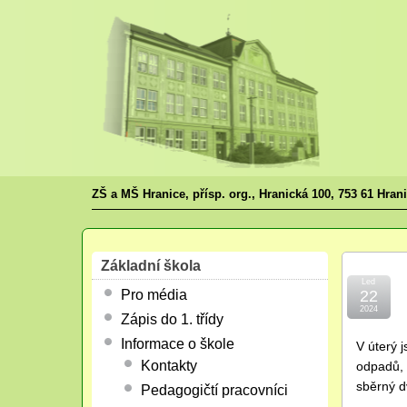
ZŠ a MŠ Hranice, přísp. org., Hranická 100, 753 61 Hran
Základní škola
Led
Pro média
22
2024
Zápis do 1. třídy
Informace o škole
V úterý j
Kontakty
odpadů, 
sběrný dv
Pedagogičtí pracovníci