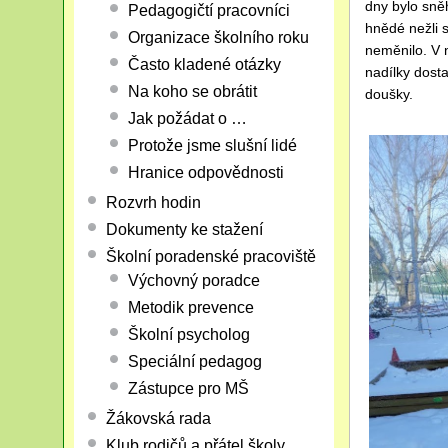
dny bylo sněh
Pedagogičtí pracovníci
hnědé nežli 
Organizace školního roku
neměnilo. V 
Často kladené otázky
nadílky dostat
Na koho se obrátit
doušky.
Jak požádat o …
Protože jsme slušní lidé
Hranice odpovědnosti
Rozvrh hodin
Dokumenty ke stažení
Školní poradenské pracoviště
Výchovný poradce
Metodik prevence
Školní psycholog
Speciální pedagog
Zástupce pro MŠ
Žákovská rada
Klub rodičů a přátel školy