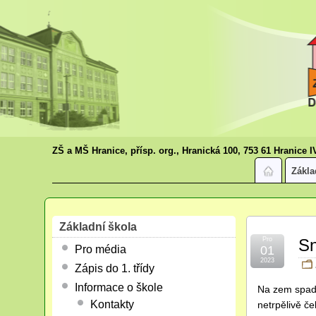
ZŠ a MŠ Hranice, přísp. org., Hranická 100, 753 61 Hranice I
Zákla
Základní škola
Pro
Sn
Pro média
01
2023
Zápis do 1. třídy
Informace o škole
Na zem spadly
Kontakty
netrpělivě če