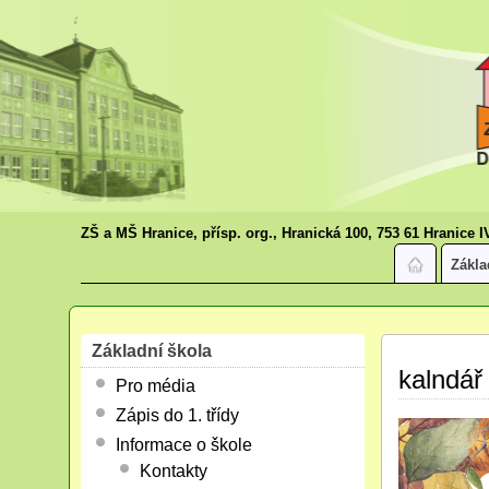
ZŠ a MŠ Hranice, přísp. org., Hranická 100, 753 61 Hranice I
Zákla
Základní škola
kalndář 
Pro média
Zápis do 1. třídy
Informace o škole
Kontakty