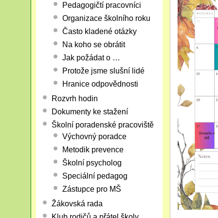
Pedagogičtí pracovníci
Organizace školního roku
Často kladené otázky
Na koho se obrátit
Jak požádat o …
Protože jsme slušní lidé
Hranice odpovědnosti
Rozvrh hodin
Dokumenty ke stažení
Školní poradenské pracoviště
Výchovný poradce
Metodik prevence
Školní psycholog
Speciální pedagog
Zástupce pro MŠ
Žákovská rada
Klub rodičů a přátel školy