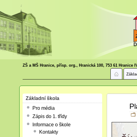
ZŠ a MŠ Hranice, přísp. org., Hranická 100, 753 61 Hranice I
Zákla
Základní škola
Říj
Pl
Pro média
02
2023
Zápis do 1. třídy
Informace o škole
Kontakty