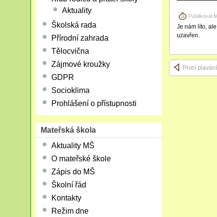
Aktuality
Publikoval
M
Školská rada
Je nám líto, al
uzavřen.
Přírodní zahrada
Tělocvična
Zájmové kroužky
První plavání
GDPR
Socioklima
Prohlášení o přístupnosti
Mateřská škola
Aktuality MŠ
O mateřské škole
Zápis do MŠ
Školní řád
Kontakty
Režim dne