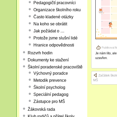
Pedagogičtí pracovníci
Organizace školního roku
Často kladené otázky
Na koho se obrátit
Jak požádat o …
Protože jsme slušní lidé
Hranice odpovědnosti
Publikoval
M
Rozvrh hodin
Je nám líto, al
uzavřen.
Dokumenty ke stažení
Školní poradenské pracoviště
Výchovný poradce
Začátek škol
Metodik prevence
MŠ
Školní psycholog
Speciální pedagog
Zástupce pro MŠ
Žákovská rada
Klub rodičů a přátel školy