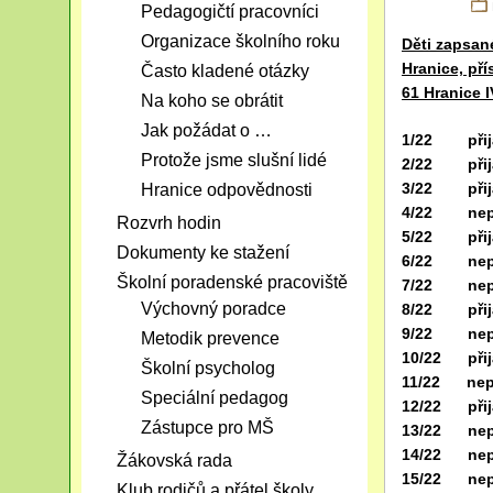
Pedagogičtí pracovníci
Organizace školního roku
Děti zapsan
Hranice, př
Často kladené otázky
61 Hranice I
Na koho se obrátit
Jak požádat o …
1/22 přij
Protože jsme slušní lidé
2/22 přij
3/22 přij
Hranice odpovědnosti
4/22 nepř
Rozvrh hodin
5/22 přij
Dokumenty ke stažení
6/22 nepř
Školní poradenské pracoviště
7/22 nepř
Výchovný poradce
8/22 přij
9/22 nepř
Metodik prevence
10/22 přij
Školní psycholog
11/22 nepř
Speciální pedagog
12/22 přij
Zástupce pro MŠ
13/22 nepř
14/22 nepř
Žákovská rada
15/22 nepř
Klub rodičů a přátel školy