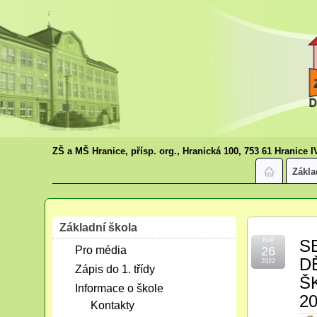
ZŠ a MŠ Hranice, přísp. org., Hranická 100, 753 61 Hranice I
Zákla
Základní škola
Kvě
S
Pro média
26
D
2022
Zápis do 1. třídy
Š
Informace o škole
20
Kontakty