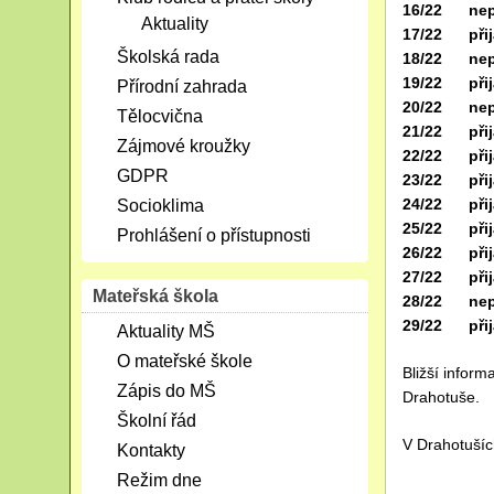
16/22 nepř
Aktuality
17/22 přij
Školská rada
18/22 nepř
19/22 přij
Přírodní zahrada
20/22 nepř
Tělocvična
21/22 přij
Zájmové kroužky
22/22 přij
GDPR
23/22 přij
24/22 přij
Socioklima
25/22 přij
Prohlášení o přístupnosti
26/22 přij
27/22 přij
Mateřská škola
28/22 nepř
29/22 přij
Aktuality MŠ
O mateřské škole
Bližší infor
Zápis do MŠ
Drahotuše.
Školní řád
V Drahotušíc
Kontakty
Režim dne