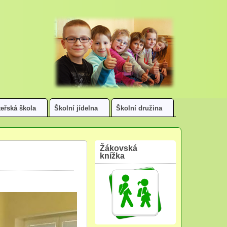
eřská škola
Školní jídelna
Školní družina
Žákovská
knížka