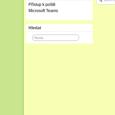
Vaření š
Přístup k poště
Microsoft Teams
Hledat