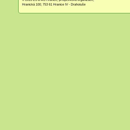
Hranická 100; 753 61 Hranice IV - Drahotuše