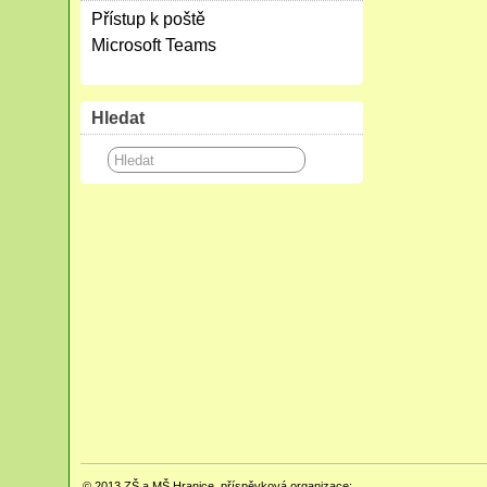
Přístup k poště
Microsoft Teams
Hledat
© 2013
ZŠ a MŠ Hranice, příspěvková organizace;