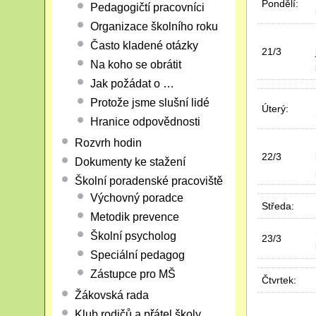
Pondělí:
Pedagogičtí pracovníci
Organizace školního roku
Často kladené otázky
21/3
Na koho se obrátit
Jak požádat o …
Protože jsme slušní lidé
Úterý:
Hranice odpovědnosti
Rozvrh hodin
22/3
Dokumenty ke stažení
Školní poradenské pracoviště
Výchovný poradce
Středa:
Metodik prevence
Školní psycholog
23/3
Speciální pedagog
Zástupce pro MŠ
Čtvrtek:
Žákovská rada
Klub rodičů a přátel školy