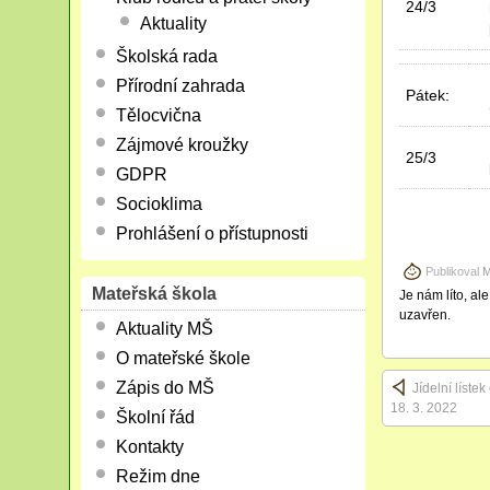
24/3
Aktuality
Školská rada
Přírodní zahrada
Pátek:
Tělocvična
Zájmové kroužky
25/3
GDPR
Socioklima
Prohlášení o přístupnosti
Publikoval
M
Mateřská škola
Je nám líto, al
uzavřen.
Aktuality MŠ
O mateřské škole
Zápis do MŠ
Jídelní líste
18. 3. 2022
Školní řád
Kontakty
Režim dne