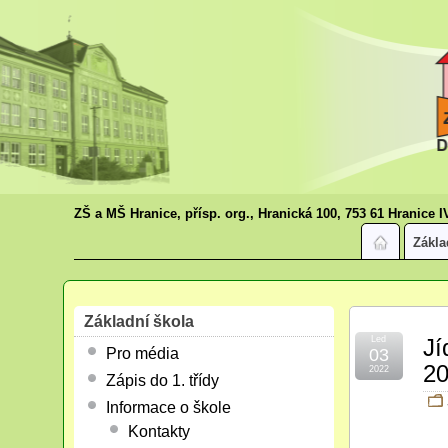
ZŠ a MŠ Hranice, přísp. org., Hranická 100, 753 61 Hranice I
Zákla
Základní škola
Led
Jí
Pro média
03
20
2022
Zápis do 1. třídy
Informace o škole
Kontakty