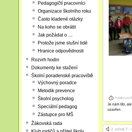
Pedagogičtí pracovníci
Organizace školního roku
Často kladené otázky
Na koho se obrátit
Jak požádat o …
Protože jsme slušní lidé
Hranice odpovědnosti
Rozvrh hodin
Dokumenty ke stažení
Školní poradenské pracoviště
Výchovný poradce
Metodik prevence
Školní psycholog
Publikoval
V
Je nám líto, al
Speciální pedagog
uzavřen.
Zástupce pro MŠ
Žákovská rada
2. ročník T –
Klub rodičů a přátel školy