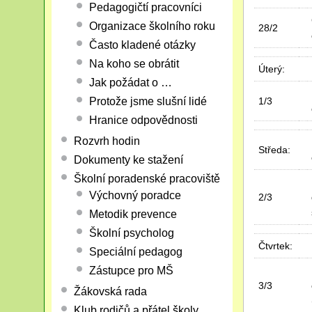
Pedagogičtí pracovníci
Organizace školního roku
28/2
Často kladené otázky
Na koho se obrátit
Úterý:
Jak požádat o …
Protože jsme slušní lidé
1/3
Hranice odpovědnosti
Rozvrh hodin
Středa:
Dokumenty ke stažení
Školní poradenské pracoviště
Výchovný poradce
2/3
Metodik prevence
Školní psycholog
Čtvrtek:
Speciální pedagog
Zástupce pro MŠ
3/3
Žákovská rada
Klub rodičů a přátel školy