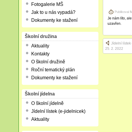
Fotogalerie MŠ
Jak to u nás vypadá?
Publikoval
M
Je nám líto, al
Dokumenty ke stažení
uzavřen.
Školní družina
Jídelní líste
Aktuality
25. 2. 2022
Kontakty
O školní družině
Roční tematický plán
Dokumenty ke stažení
Školní jídelna
O školní jídelně
Jídelní lístek (e-jidelnicek)
Aktuality