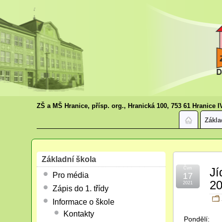
ZŠ a MŠ Hranice, přísp. org., Hranická 100, 753 61 Hranice I
Zákla
Základní škola
Čvn
Jí
Pro média
17
20
2021
Zápis do 1. třídy
Informace o škole
Kontakty
Pondělí: