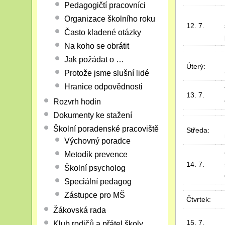
Pedagogičtí pracovníci
Organizace školního roku
12. 7.
Často kladené otázky
Na koho se obrátit
Jak požádat o …
Úterý:
Protože jsme slušní lidé
Hranice odpovědnosti
13. 7.
Rozvrh hodin
Dokumenty ke stažení
Školní poradenské pracoviště
Středa:
Výchovný poradce
Metodik prevence
14. 7.
Školní psycholog
Speciální pedagog
Zástupce pro MŠ
Čtvrtek:
Žákovská rada
15. 7.
Klub rodičů a přátel školy