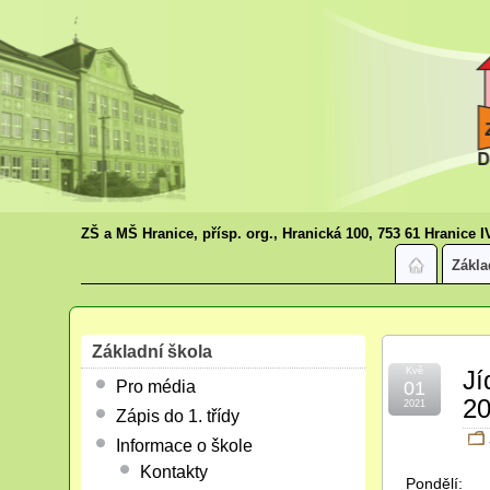
ZŠ a MŠ Hranice, přísp. org., Hranická 100, 753 61 Hranice I
Zákla
Základní škola
Kvě
Jí
Pro média
01
20
2021
Zápis do 1. třídy
Informace o škole
Kontakty
Pondělí: