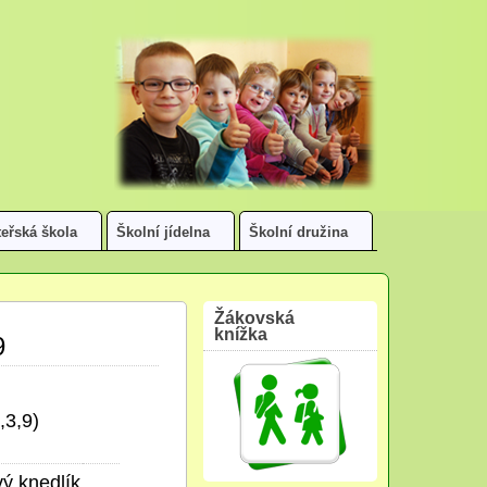
eřská škola
Školní jídelna
Školní družina
Žákovská
knížka
9
,3,9)
ý knedlík,