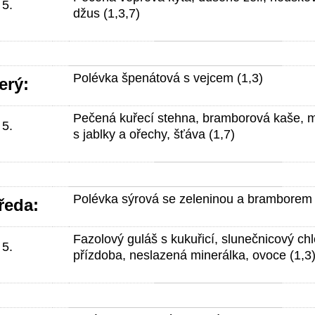
 5.
džus (1,3,7)
Polévka špenátová s vejcem (1,3)
erý:
Pečená kuřecí stehna, bramborová kaše, m
 5.
s jablky a ořechy, šťáva (1,7)
Polévka sýrová se zeleninou a bramborem 
ředa:
Fazolový guláš s kukuřicí, slunečnicový chl
 5.
přízdoba, neslazená minerálka, ovoce (1,3