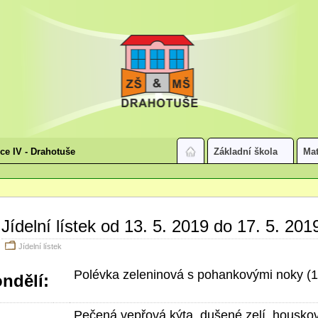
ice IV - Drahotuše
Základní škola
Mat
Jídelní lístek od 13. 5. 2019 do 17. 5. 201
Jídelní lístek
Polévka zeleninová s pohankovými noky (1
ndělí:
Pečená vepřová kýta, dušené zelí, houskov