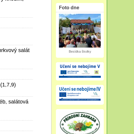
Foto dne
rkvový salát
Besídka školky
(1,7,9)
éb, salátová
)