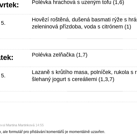
Polévka hrachová s uzeným tofu (1,6)
vrtek:
Hovězí roštěná, dušená basmati rýže s hr
 5.
zeleninová přízdoba, voda s citrónem (1)
Polévka zelňačka (1,7)
tek:
Lazaně s krůtího masa, polníček, rukola s r
 5.
šlehaný jogurt s cereáliemi (1,3,7)
oval
Martina Martinková
14:55
o, ale formulář pro přidávání komentářů je momentálně uzavřen.