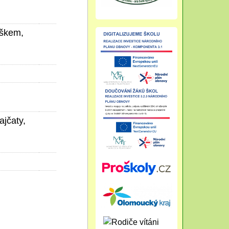
áškem,
ajčaty,