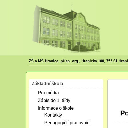
ZŠ a MŠ Hranice, přísp. org., Hranická 100, 753 61 Hran
Základní škola
Led
Pro média
12
2019
Zápis do 1. třídy
Informace o škole
Po
Kontakty
Pedagogičtí pracovníci