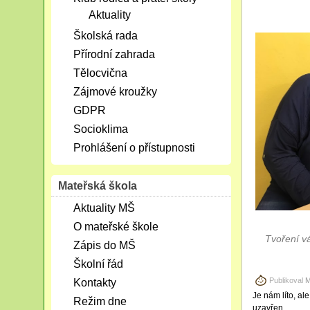
Aktuality
Školská rada
Přírodní zahrada
Tělocvična
Zájmové kroužky
GDPR
Socioklima
Prohlášení o přístupnosti
Mateřská škola
Aktuality MŠ
O mateřské škole
Tvoření v
Zápis do MŠ
Školní řád
Publikoval
M
Kontakty
Je nám líto, al
Režim dne
uzavřen.