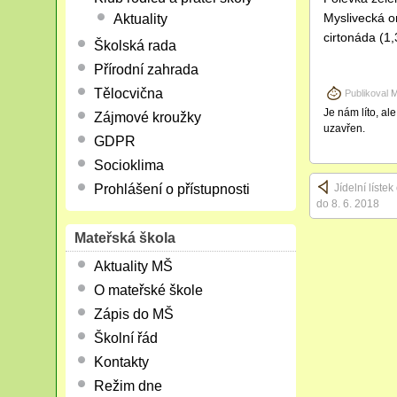
Myslivecká o
Aktuality
cirtonáda (1,
Školská rada
Přírodní zahrada
Tělocvična
Publikoval
M
Je nám líto, al
Zájmové kroužky
uzavřen.
GDPR
Socioklima
Prohlášení o přístupnosti
Jídelní lístek
do 8. 6. 2018
Mateřská škola
Aktuality MŠ
O mateřské škole
Zápis do MŠ
Školní řád
Kontakty
Režim dne