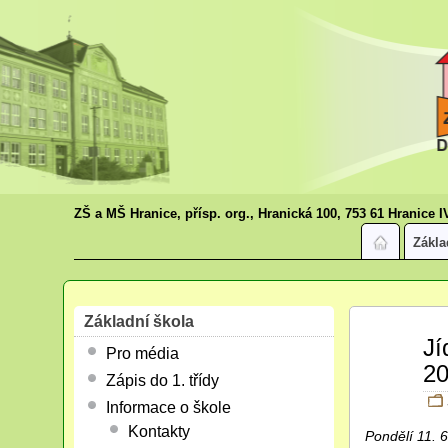
ZŠ a MŠ Hranice, přísp. org., Hranická 100, 753 61 Hranice I
Zákla
Základní škola
Dub
Jí
Pro média
30
20
2018
Zápis do 1. třídy
Informace o škole
Kontakty
Pondělí 11. 6