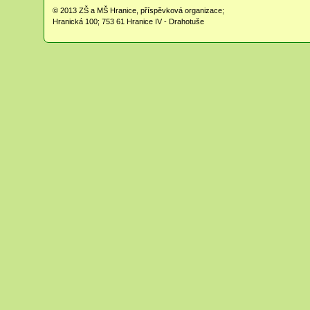
© 2013
ZŠ a MŠ Hranice, příspěvková organizace;
Hranická 100; 753 61 Hranice IV - Drahotuše