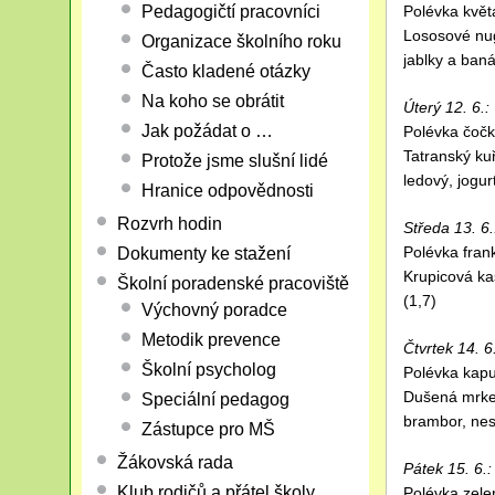
Pedagogičtí pracovníci
Polévka květ
Lososové nug
Organizace školního roku
jablky a baná
Často kladené otázky
Na koho se obrátit
Úterý 12. 6.:
Jak požádat o …
Polévka čočk
Tatranský kuř
Protože jsme slušní lidé
ledový, jogur
Hranice odpovědnosti
Rozvrh hodin
Středa 13. 6.
Polévka fran
Dokumenty ke stažení
Krupicová ka
Školní poradenské pracoviště
(1,7)
Výchovný poradce
Metodik prevence
Čtvrtek 14. 6.
Školní psycholog
Polévka kapu
Dušená mrkev
Speciální pedagog
brambor, nes
Zástupce pro MŠ
Žákovská rada
Pátek 15. 6.:
Klub rodičů a přátel školy
Polévka zele