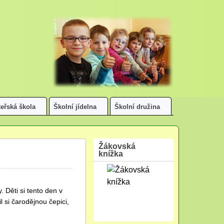
eřská škola
Školní jídelna
Školní družina
Žákovská
knížka
. Děti si tento den v
l si čarodějnou čepici,