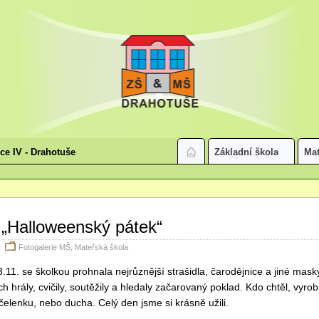
ice IV - Drahotuše
Základní škola
Mat
„Halloweenský pátek“
Fotogalerie MŠ
,
Mateřská škola
.11. se školkou prohnala nejrůznější strašidla, čarodějnice a jiné masky
 hrály, cvičily, soutěžily a hledaly začarovaný poklad. Kdo chtěl, vyrobi
čelenku, nebo ducha. Celý den jsme si krásně užili.