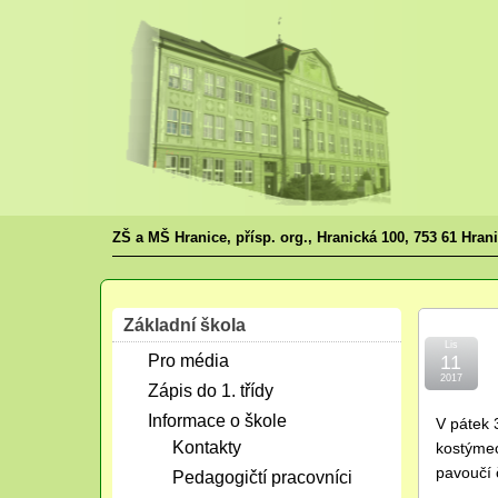
ZŠ a MŠ Hranice, přísp. org., Hranická 100, 753 61 Hran
Základní škola
Lis
Pro média
11
2017
Zápis do 1. třídy
Informace o škole
V pátek 3
Kontakty
kostýmech
pavoučí 
Pedagogičtí pracovníci