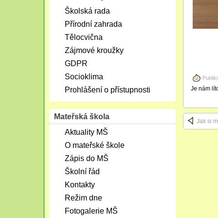
Školská rada
Přírodní zahrada
Tělocvična
Zájmové kroužky
GDPR
Socioklima
Publik
Je nám lít
Prohlášení o přístupnosti
Mateřská škola
Jak si m
Aktuality MŠ
O mateřské škole
Zápis do MŠ
Školní řád
Kontakty
Režim dne
Fotogalerie MŠ