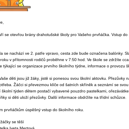
če,
áří se otevřou brány drahotušské školy pro Vašeho prvňáčka. Vstup do 
ída se nachází ve 2. patře vpravo, cesta zde bude označena balónky. Sl
 roku v přítomnosti rodičů proběhne v 7:50 hod. Ve škole se zdržíte cca
 týkající se organizace prvního školního týdne, informace o provozu ško
aše děti jsou již žáky, jistě si ponesou svou školní aktovku. Přezůvky n
otřeba. Žáčci si převezmou klíče od šatních skříněk a seznámí se svou t
í školní týden dětem postačí vybavené pouzdro pastelkami, ořezávát
íňky si děti uloží přezůvky. Další informace obdržíte na třídní schůzce.
em prvňáčkům úspěšný vstup do školního roku.
žáčky se těší
itelka Iveta Mertová