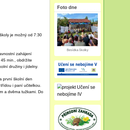
Foto dne
školy je možný od 7:30
Besídka školky
avnostní zahájení
 45 min., obdržíte
lní družiny i jídelny.
a první školní den
řídou i paní učitelkou.
kem a dvěma tužkami. Do