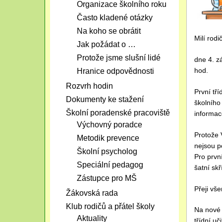
Organizace školního roku
Často kladené otázky
Na koho se obrátit
Milí rodi
Jak požádat o …
Protože jsme slušní lidé
dne 4. z
hod.
Hranice odpovědnosti
Rozvrh hodin
První tř
Dokumenty ke stažení
školního
Školní poradenské pracoviště
informace
Výchovný poradce
Protože V
Metodik prevence
nejsou p
Školní psycholog
Pro prvn
Speciální pedagog
šatní skř
Zástupce pro MŠ
Přeji vš
Žákovská rada
Klub rodičů a přátel školy
Na nové 
Aktuality
třídní uč