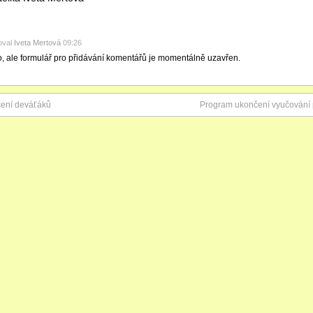
oval
Iveta Mertová
09:26
o, ale formulář pro přidávání komentářů je momentálně uzavřen.
ení deváťáků
Program ukončení vyučování 