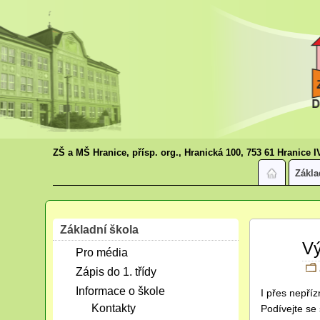
ZŠ a MŠ Hranice, přísp. org., Hranická 100, 753 61 Hranice I
Zákla
Základní škola
Čvn
Vý
Pro média
19
2016
Zápis do 1. třídy
Informace o škole
I přes nepříz
Kontakty
Podívejte s