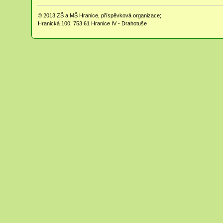
© 2013
ZŠ a MŠ Hranice, příspěvková organizace;
Hranická 100; 753 61 Hranice IV - Drahotuše