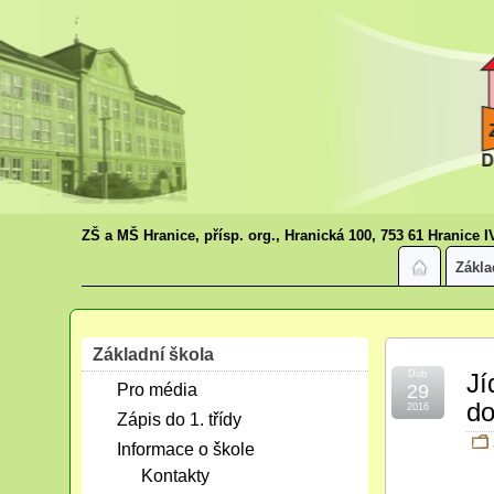
ZŠ a MŠ Hranice, přísp. org., Hranická 100, 753 61 Hranice I
Zákla
Základní škola
Dub
Jí
Pro média
29
do
2016
Zápis do 1. třídy
Informace o škole
Kontakty