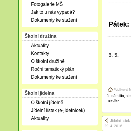
Fotogalerie MŠ
Jak to u nás vypadá?
Dokumenty ke stažení
Pátek:
Školní družina
Aktuality
Kontakty
6. 5.
O školní družině
Roční tematický plán
Dokumenty ke stažení
Publikoval
M
Školní jídelna
Je nám líto, al
uzavřen.
O školní jídelně
Jídelní lístek (e-jidelnicek)
Aktuality
Jídelní líste
29. 4. 2016