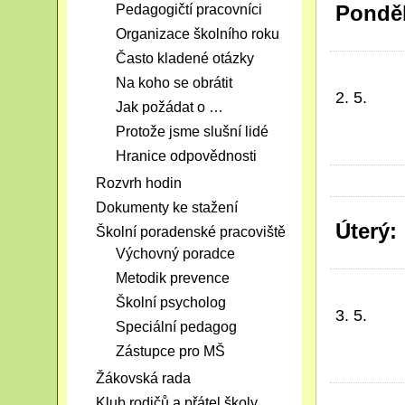
Ponděl
Pedagogičtí pracovníci
Organizace školního roku
Často kladené otázky
Na koho se obrátit
2. 5.
Jak požádat o …
Protože jsme slušní lidé
Hranice odpovědnosti
Rozvrh hodin
Dokumenty ke stažení
Úterý:
Školní poradenské pracoviště
Výchovný poradce
Metodik prevence
Školní psycholog
3. 5.
Speciální pedagog
Zástupce pro MŠ
Žákovská rada
Klub rodičů a přátel školy