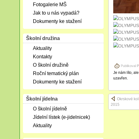
Fotogalerie MŠ
Jak to u nás vypadá?
Dokumenty ke stažení
Školní družina
Aktuality
Kontakty
O školní družině
Publikoval
P
Je nám líto, al
Roční tematický plán
uzavřen.
Dokumenty ke stažení
Školní jídelna
Okrskové kol
2015
O školní jídelně
Jídelní lístek (e-jidelnicek)
Aktuality