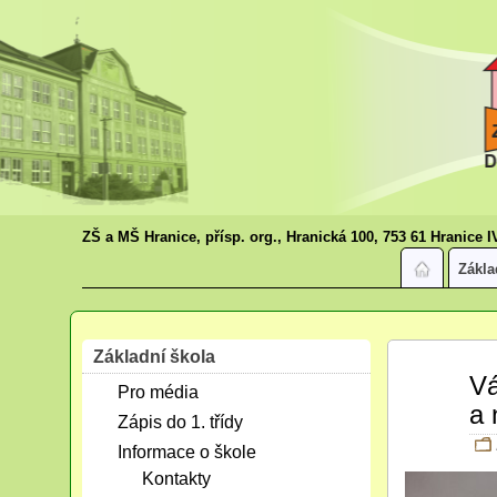
ZŠ a MŠ Hranice, přísp. org., Hranická 100, 753 61 Hranice I
Zákla
Základní škola
Lis
Vá
Pro média
30
a 
2015
Zápis do 1. třídy
Informace o škole
Kontakty