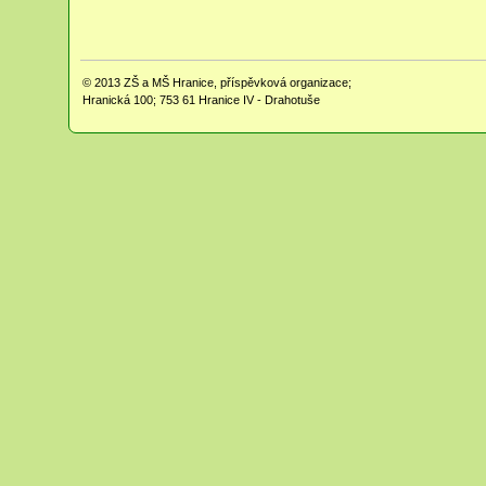
© 2013
ZŠ a MŠ Hranice, příspěvková organizace;
Hranická 100; 753 61 Hranice IV - Drahotuše