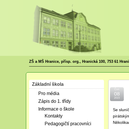
ZŠ a MŠ Hranice, přísp. org., Hranická 100, 753 61 Hran
Základní škola
Čvn
Pro média
08
2015
Zápis do 1. třídy
Informace o škole
Se sluní
Kontakty
pirátský
Několika
Pedagogičtí pracovníci