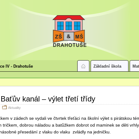
ice IV - Drahotuše
Základní škola
Mat
Baťův kanál – výlet třetí třídy
Aktuality
čkem v zádech se vydali ve čtvrtek třeťáci na školní výlet s pirátskou t
m tričkem, dobrou náladou a batůžkem dobrot od maminek se děti vrhly 
násobné přesedání z vlaku do vlaku zvládly na jedničku.