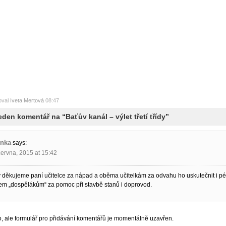
oval
Iveta Mertová
08:47
eden komentář na “Baťův kanál – výlet třetí třídy”
nka
says:
června, 2015 at 15:42
 děkujeme paní učitelce za nápad a oběma učitelkám za odvahu ho uskutečnit i péči
em „dospělákům“ za pomoc při stavbě stanů i doprovod.
o, ale formulář pro přidávání komentářů je momentálně uzavřen.