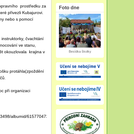
 dopravního prostředku za
Foto dne
ré přivezli Kubajurovi.
samy nebo s pomocí
instruktorky, čvachtání
nocování ve stanu,
t okouzlovala krajina v
Besídka školky
rošku protáhla(zpoždění
čů.
c při organizaci
753498/albumid/6157704732800588529?