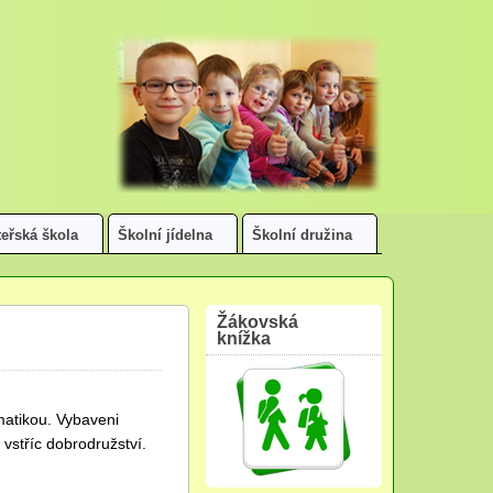
eřská škola
Školní jídelna
Školní družina
Žákovská
knížka
ématikou. Vybaveni
vstříc dobrodružství.