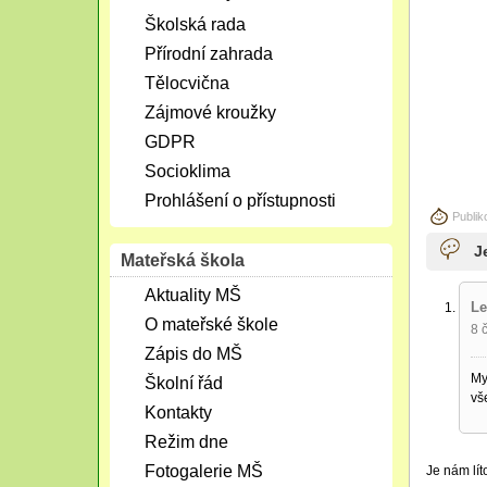
Školská rada
Přírodní zahrada
Tělocvična
Zájmové kroužky
GDPR
Socioklima
Prohlášení o přístupnosti
Publik
J
Mateřská škola
Aktuality MŠ
Le
O mateřské škole
8 
Zápis do MŠ
My
Školní řád
vš
Kontakty
Režim dne
Fotogalerie MŠ
Je nám lít