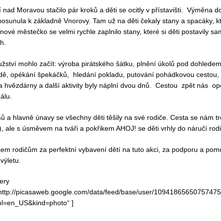
í nad Moravou stačilo pár kroků a děti se ocitly v přístavišti. Výměna
posunula k základně Vnorovy. Tam už na děti čekaly stany a spacáky, kte
nové městečko se velmi rychle zaplnilo stany, které si děti postavily 
h.
žství mohlo začít: výroba pirátského šátku, plnění úkolů pod dohledem 
dě, opékání špekáčků, hledání pokladu, putování pohádkovou cestou, 
 hvězdárny a další aktivity byly náplní dvou dnů. Cestou zpět nás opě
álu.
mů a hlavně únavy se všechny děti těšily na své rodiče. Cesta se nám t
), ale s úsměvem na tváři a pokřikem AHOJ! se děti vrhly do náručí rodi
šem rodičům za perfektní vybavení dětí na tuto akci, za podporu a pomo
výletu.
lery
http://picasaweb.google.com/data/feed/base/user/109418656507574
hl=en_US&kind=photo“ ]