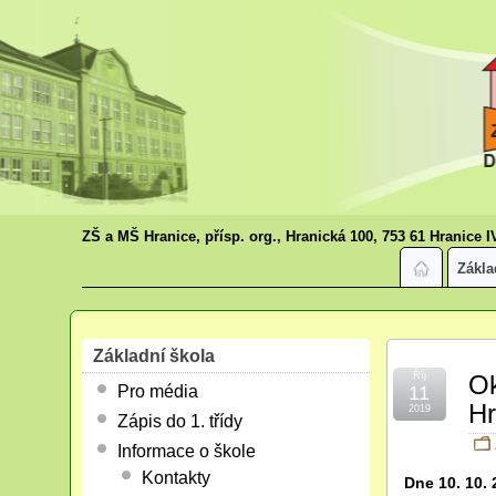
ZŠ a MŠ Hranice, přísp. org., Hranická 100, 753 61 Hranice I
Zákla
Základní škola
Říj
Ok
Pro média
11
Hr
2019
Zápis do 1. třídy
Informace o škole
Kontakty
Dne 10. 10. 