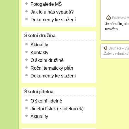
Fotogalerie MŠ
Jak to u nás vypadá?
Publikoval
V
Dokumenty ke stažení
Je nám líto, al
uzavřen.
Školní družina
Aktuality
Druháci – vý
Kontakty
„Žáby v rybníčku
O školní družině
Roční tematický plán
Dokumenty ke stažení
Školní jídelna
O školní jídelně
Jídelní lístek (e-jidelnicek)
Aktuality