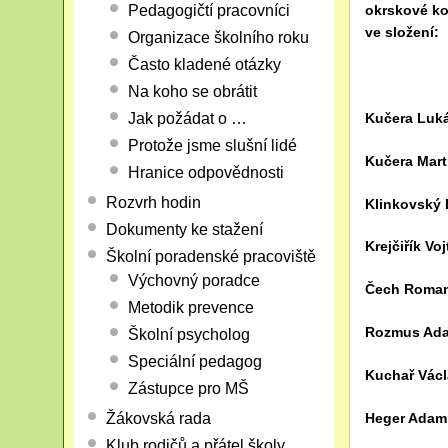
Pedagogičtí pracovníci
okrskové kol
ve složení:
Organizace školního roku
Často kladené otázky
Na koho se obrátit
Kučera Luk
Jak požádat o …
Protože jsme slušní lidé
Kučera Mart
Hranice odpovědnosti
Rozvrh hodin
Klinkovský 
Dokumenty ke stažení
Krejčiřík Vo
Školní poradenské pracoviště
Výchovný poradce
Čech Roma
Metodik prevence
Rozmus Ad
Školní psycholog
Speciální pedagog
Kuchař Václ
Zástupce pro MŠ
Heger Adam
Žákovská rada
Klub rodičů a přátel školy