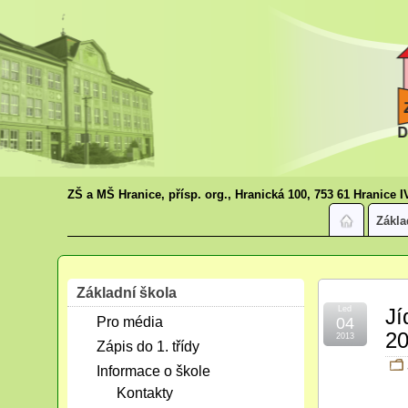
ZŠ a MŠ Hranice, přísp. org., Hranická 100, 753 61 Hranice I
Zákla
Základní škola
Led
Jí
Pro média
04
2
2013
Zápis do 1. třídy
Informace o škole
Kontakty