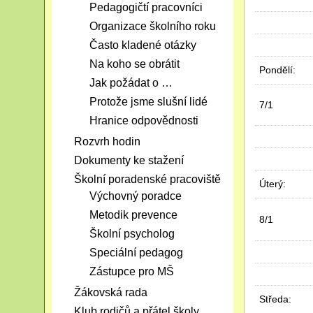
Pedagogičtí pracovníci
Organizace školního roku
Často kladené otázky
Na koho se obrátit
Pondělí:
Jak požádat o …
Protože jsme slušní lidé
7/1
Hranice odpovědnosti
Rozvrh hodin
Dokumenty ke stažení
Školní poradenské pracoviště
Úterý:
Výchovný poradce
Metodik prevence
8/1
Školní psycholog
Speciální pedagog
Zástupce pro MŠ
Žákovská rada
Středa:
Klub rodičů a přátel školy