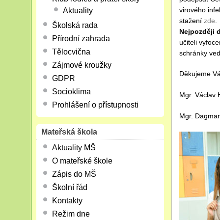
virového inf
Aktuality
stažení
zde
.
Školská rada
Nejpozději d
Přírodní zahrada
učiteli vyfoc
Tělocvična
schránky ved
Zájmové kroužky
Děkujeme Vá
GDPR
Socioklima
Mgr. Václav H
Prohlášení o přístupnosti
Mgr. Dagmar 
Mateřská škola
Aktuality MŠ
O mateřské škole
Zápis do MŠ
Školní řád
Kontakty
Režim dne