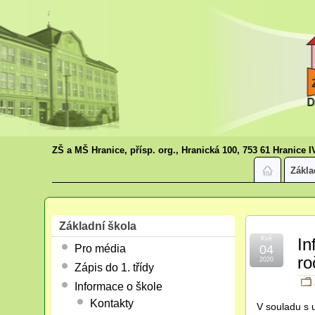
ZŠ a MŠ Hranice, přísp. org., Hranická 100, 753 61 Hranice I
Zákla
Základní škola
Kvě
In
Pro média
04
ro
2020
Zápis do 1. třídy
Informace o škole
Kontakty
V souladu s 