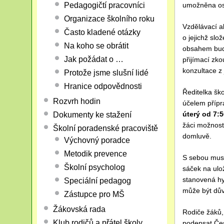
Pedagogičtí pracovníci
umožněna oso
Organizace školního roku
Vzdělávací a
Často kladené otázky
o jejichž slož
Na koho se obrátit
obsahem bud
Jak požádat o …
přijímací zk
konzultace z
Protože jsme slušní lidé
Hranice odpovědnosti
Ředitelka ško
Rozvrh hodin
účelem přípr
úterý od 7:5
Dokumenty ke stažení
žáci možnost
Školní poradenské pracoviště
domluvě.
Výchovný poradce
Metodik prevence
S sebou musí
Školní psycholog
sáček na ulo
stanovená hyg
Speciální pedagog
může být dův
Zástupce pro MŠ
Žákovská rada
Rodiče žáků, 
Klub rodičů a přátel školy
podepsat Čes