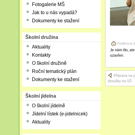
Fotogalerie MŠ
Jak to u nás vypadá?
Dokumenty ke stažení
Školní družina
Publikoval
J
Aktuality
Je nám líto, al
Kontakty
uzavřen.
O školní družině
Roční tematický plán
Příprava na j
Dokumenty ke stažení
zkoušky na SŠ
Školní jídelna
O školní jídelně
Jídelní lístek (e-jidelnicek)
Aktuality