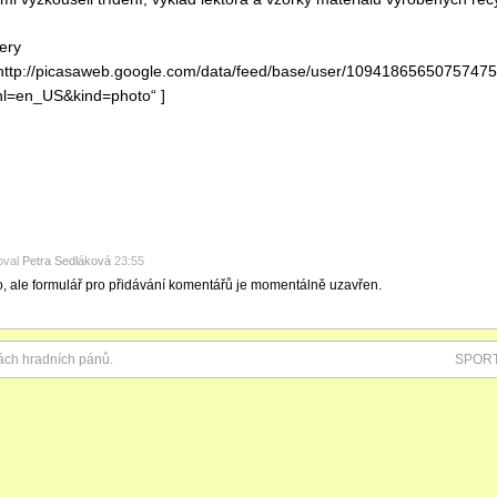
lery
http://picasaweb.google.com/data/feed/base/user/109418656507574
hl=en_US&kind=photo“ ]
oval
Petra Sedláková
23:55
o, ale formulář pro přidávání komentářů je momentálně uzavřen.
ách hradních pánů.
SPORT