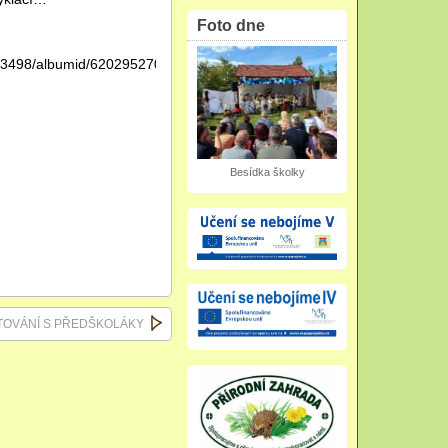
Foto dne
753498/albumid/6202952704864472897?
Besídka školky
OVÁNÍ S PŘEDŠKOLÁKY