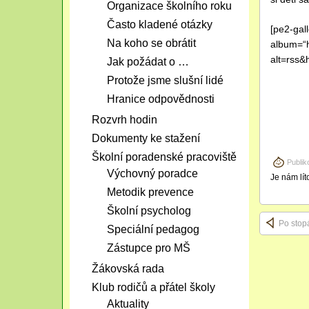
Organizace školního roku
Často kladené otázky
[pe2-gal
Na koho se obrátit
album=“
alt=rss&
Jak požádat o …
Protože jsme slušní lidé
Hranice odpovědnosti
Rozvrh hodin
Dokumenty ke stažení
Školní poradenské pracoviště
Publik
Výchovný poradce
Je nám lít
Metodik prevence
Školní psycholog
Po stop
Speciální pedagog
Zástupce pro MŠ
Žákovská rada
Klub rodičů a přátel školy
Aktuality