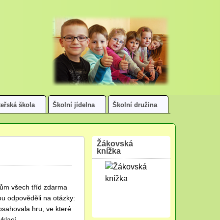
eřská škola
Školní jídelna
Školní družina
Žákovská
knížka
ákům všech tříd zdarma
ou odpověděli na otázky:
bsahovala hru, ve které
cyklací…