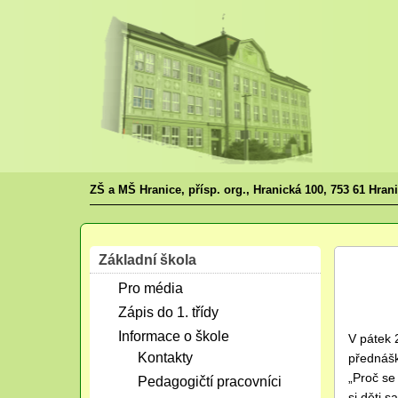
ZŠ a MŠ Hranice, přísp. org., Hranická 100, 753 61 Hran
Základní škola
Říj
Pro média
08
2015
Zápis do 1. třídy
Informace o škole
V pátek 
Kontakty
přednášk
„Proč se
Pedagogičtí pracovníci
si děti 