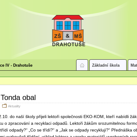
ice IV - Drahotuše
Základní škola
Mat
Tonda obal
Aktuality
2.10. do naší školy přijeli lektoři společnosti EKO-KOM, kteří nabídli ž
u o zpracování a recyklaci odpadů. Lektoři žákům srozumitelnou form
 třídí odpady?“ „Co se třídí?“ a „Jak se odpady recyklují?“ Přednáška o
sami vyzkoušeli třídění, výklad lektora a vzorky materiálů vyrobených re